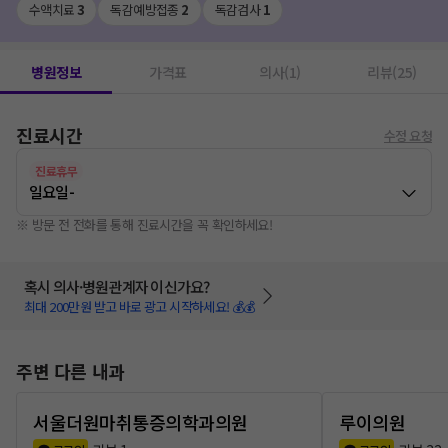
수액치료
3
독감예방접종
2
독감검사
1
병원정보
가격표
의사(1)
리뷰(25)
진료시간
수정 요청
진료휴무
일요일
-
※ 방문 전 전화를 통해 진료시간을 꼭 확인하세요!
혹시 의사·병원관계자 이신가요?
최대 200만원 받고 바로 광고 시작하세요! 💰💰
주변 다른 내과
서울더원마취통증의학과의원
루이의원