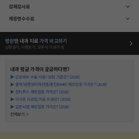
검체검사료
제증명수수료
병원별
내과
치료
가격 비교하기
심평원가, 이벤트가, 모두닥 리뷰가 등
내과
평균 가격이 궁금하다면?
▶
인공와우 수술 비용/ 보험 기준은? (2026)
▶
홍역/유행성이하선염/풍진(MMR) 예방접종 가격은? (2026)
▶
장티푸스 예방접종 가격은? (2026)
▶
이석증 치료법/치료 비용은? (2026)
▶
일본뇌염 예방접종 가격은? (2026)
전체보기