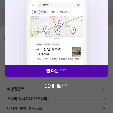
혹시 잘못된 병원정보가 있나요?
모두닥 팀에 알려주세요!
가격표
비급여/급여 진료란?
※
비급여 항목의 경우,
추가비용 등으로 실제 가격과 상이할 수 있으니, 정확
한 가격은 해당 의료기관에 직접 문의해주세요.
※
급여 항목의 경우,
건강보험심사평가원
에 고지되어 있는 급여 진료 기준 가
격입니다. (진료와 연관된 복합적인 비용이 추가되어, 병원마다 금액이 다르게
산정될 수 있는 점 참고 바랍니다.)
앱 다운로드
※ 이벤트가, 할인가는
VAT 포함
일단 둘러볼게요!
예방접종료
초음파 검사료(진단초음파)
내시경, 천자 및 생검료