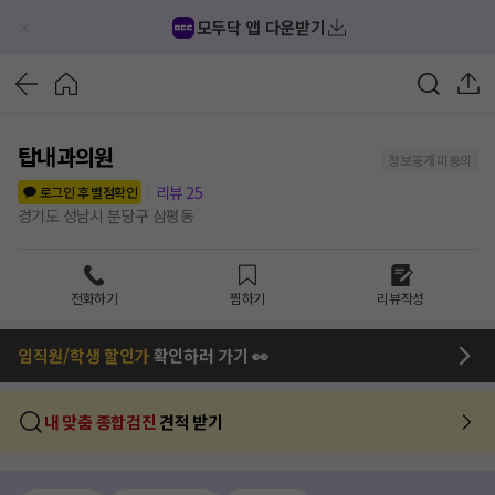
모두닥 앱 다운받기
탑내과의원
정보공개 미동의
리뷰
25
로그인 후 별점확인
경기도 성남시 분당구 삼평동
전화하기
찜하기
리뷰작성
임직원/학생 할인가
확인하러 가기 👀
내 맞춤 종합검진
견적 받기