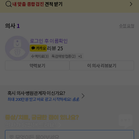
내 맞춤 종합검진
견적 받기
의사
1
수정 요청
로그인 후 이름확인
리뷰
25
카카오
수액치료
(
3
)
독감예방접종
(
2
)
+
1
약력보기
이 의사 리뷰보기
혹시 의사·병원관계자 이신가요?
최대 200만원 받고 바로 광고 시작하세요! 💰💰
증상/치료, 궁금한 점이 있나요?
의사가 답변해 드려요!
💬 무엇이든 물어보세요