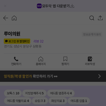
모두닥 앱 다운받기
루이의원
정보공개 미동의
리뷰
32
로그인 후 별점확인
경기도 성남시 분당구 삼평동
전화하기
홈페이지
찜하기
리뷰작성
임직원/학생 할인가
확인하러 가기 👀
보톡스
10
지방분해주사
5
여드름 염증주사
4
여드름 약물치료
4
슈링크
3
화상치료
3
여드름 압출
1