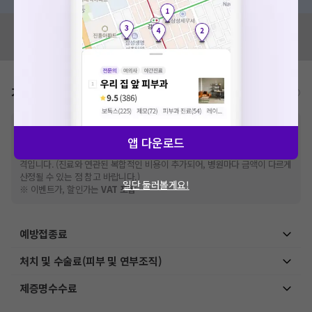
혹시 잘못된 병원정보가 있나요?
모두닥 팀에 알려주세요!
가격표
비급여/급여 진료란?
※
비급여 항목의 경우,
추가비용 등으로 실제 가격과 상이할 수 있으니, 정확
한 가격은 해당 의료기관에 직접 문의해주세요.
앱 다운로드
※
급여 항목의 경우,
건강보험심사평가원
에 고지되어 있는 급여 진료 기준 가
격입니다. (진료와 연관된 복합적인 비용이 추가되어, 병원마다 금액이 다르게
산정될 수 있는 점 참고 바랍니다.)
일단 둘러볼게요!
※ 이벤트가, 할인가는
VAT 포함
예방접종료
처치 및 수술료(피부 및 연부조직)
제증명수수료