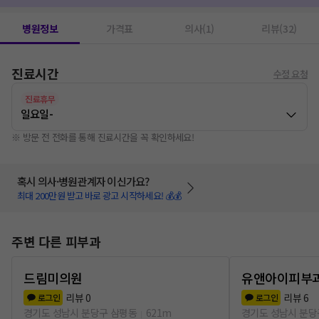
병원정보
가격표
의사(1)
리뷰(32)
진료시간
수정 요청
진료휴무
일요일
-
※ 방문 전 전화를 통해 진료시간을 꼭 확인하세요!
혹시 의사·병원관계자 이신가요?
최대 200만원 받고 바로 광고 시작하세요! 💰💰
주변 다른 피부과
드림미의원
유앤아이피부
리뷰
0
리뷰
6
로그인
로그인
경기도 성남시 분당구 삼평동
621m
경기도 성남시 분당