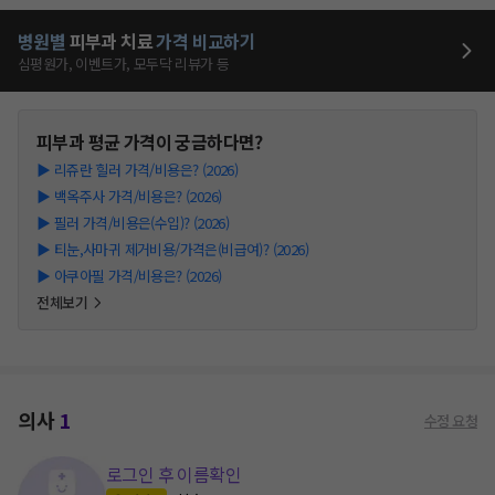
병원별
피부과
치료
가격 비교하기
심평원가, 이벤트가, 모두닥 리뷰가 등
피부과
평균 가격이 궁금하다면?
▶
리쥬란 힐러 가격/비용은? (2026)
▶
백옥주사 가격/비용은? (2026)
▶
필러 가격/비용은(수입)? (2026)
▶
티눈,사마귀 제거비용/가격은(비급여)? (2026)
▶
아쿠아필 가격/비용은? (2026)
전체보기
의사
1
수정 요청
로그인 후 이름확인