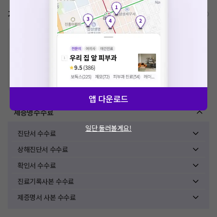
가격표
비급여/급여 진료란?
※
비급여 항목의 경우,
추가비용 등으로 실제 가격과 상이할 수 있으니, 정확
한 가격은 해당 의료기관에 직접 문의해주세요.
※
급여 항목의 경우,
건강보험심사평가원
에 고지되어 있는 급여 진료 기준 가
격입니다. (진료와 연관된 복합적인 비용이 추가되어, 병원마다 금액이 다르게
산정될 수 있는 점 참고 바랍니다.)
※ 이벤트가, 할인가는
VAT 포함
앱 다운로드
제증명수수료
일단 둘러볼게요!
진단서 수수료
상해진단서 수수료
확인서 수수료
진료기록사본 수수료
제증명서 사본 수수료