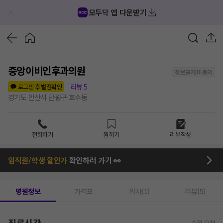
모두닥 앱 다운받기
중앙이비인후과의원
정보공개 미동의
리뷰
5
로그인 후 별점확인
경기도 안산시 단원구 호수동
전화하기
찜하기
리뷰작성
임직원/학생 할인가
확인하러 가기 👀
병원정보
가격표
의사(1)
리뷰(5)
진료시간
수정 요청