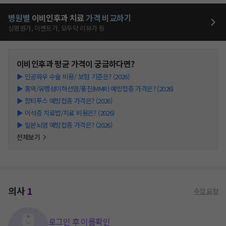
병원별
이비인후과
치료
가격 비교하기
심평원가, 이벤트가, 모두닥 리뷰가 등
이비인후과
평균 가격이 궁금하다면?
▶
인공와우 수술 비용/ 보험 기준은? (2026)
▶
홍역/유행성이하선염/풍진(MMR) 예방접종 가격은? (2026)
▶
장티푸스 예방접종 가격은? (2026)
▶
이석증 치료법/치료 비용은? (2026)
▶
일본뇌염 예방접종 가격은? (2026)
전체보기
의사
1
수정 요청
로그인 후 이름확인