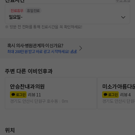
진료휴무
휴일진료
일요일
-
※ 방문 전 전화를 통해 진료시간을 꼭 확인하세요!
혹시 의사·병원관계자 이신가요?
최대 200만원 받고 바로 광고 시작하세요! 💰💰
주변 다른 이비인후과
안승찬내과의원
미소가아름다
리뷰
11
리뷰
4
로그인
로그인
경기도 안산시 단원구 호수동
0m
경기도 안산시 단원
위치