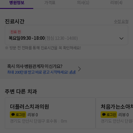
병원정보
가격표
의사(1)
리뷰(4)
진료시간
수정 요청
진료 전
목요일
09:30 - 18:00
(
점심
12:30
-
14:00
)
※ 방문 전 전화를 통해 진료시간을 꼭 확인하세요!
혹시 의사·병원관계자 이신가요?
최대 200만원 받고 바로 광고 시작하세요! 💰💰
주변 다른 치과
더플러스치과의원
처음가는소아
리뷰
0
리뷰
0
로그인
로그인
경기도 안산시 단원구 호수동
0m
경기도 안산시 단원