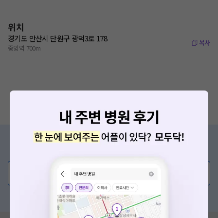
위치
경기도 안산시 단원구 광덕3로 178
복사
중앙역 700m
증상/치료, 궁금한 점이 있나요?
의사가 직접 답해드려요!
💬 무엇이든 물어보세요
혹은, 의료상담 서비스에 다양한 게시글 보러가기