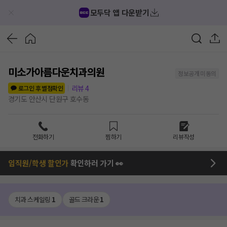
모두닥 앱 다운받기
미소가아름다운치과의원
정보공개 미동의
리뷰
4
로그인 후 별점확인
경기도 안산시 단원구 호수동
전화하기
찜하기
리뷰작성
임직원/학생 할인가
확인하러 가기 👀
치과 스케일링
1
골드 크라운
1