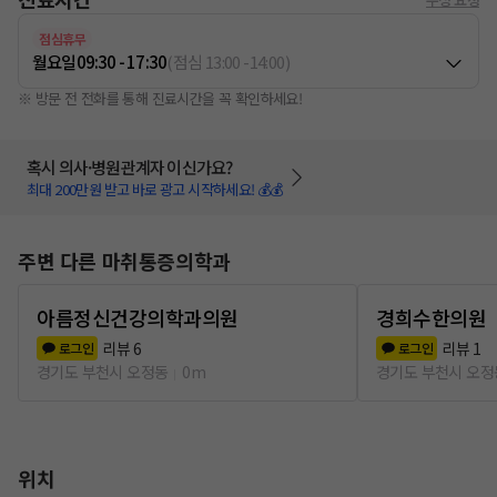
점심휴무
월요일
09:30 - 17:30
(
점심
13:00
-
14:00
)
※ 방문 전 전화를 통해 진료시간을 꼭 확인하세요!
혹시 의사·병원관계자 이신가요?
최대 200만원 받고 바로 광고 시작하세요! 💰💰
주변 다른 마취통증의학과
아름정신건강의학과의원
경희수한의원
리뷰
6
리뷰
1
로그인
로그인
경기도 부천시 오정동
0m
경기도 부천시 오정
위치