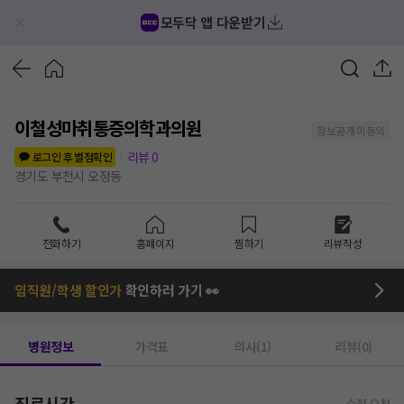
모두닥 앱 다운받기
이철성마취통증의학과의원
정보공개 미동의
리뷰
0
로그인 후 별점확인
경기도 부천시 오정동
전화하기
홈페이지
찜하기
리뷰작성
임직원/학생 할인가
확인하러 가기 👀
병원정보
가격표
의사(1)
리뷰(0)
진료시간
수정 요청