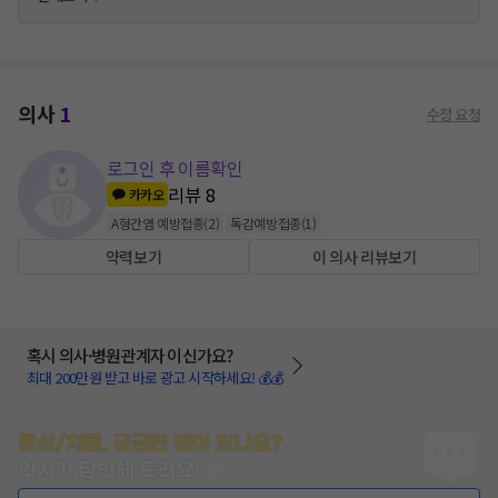
의사
1
수정 요청
로그인 후 이름확인
리뷰
8
카카오
A형간염 예방접종
(
2
)
독감예방접종
(
1
)
약력보기
이 의사 리뷰보기
혹시 의사·병원관계자 이신가요?
최대 200만원 받고 바로 광고 시작하세요! 💰💰
증상/치료, 궁금한 점이 있나요?
의사가 답변해 드려요!