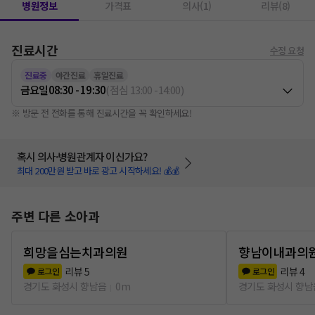
병원정보
가격표
의사(1)
리뷰(8)
진료시간
수정 요청
진료중
야간진료
휴일진료
금요일
08:30 - 19:30
(
점심
13:00
-
14:00
)
※ 방문 전 전화를 통해 진료시간을 꼭 확인하세요!
혹시 의사·병원관계자 이신가요?
최대 200만원 받고 바로 광고 시작하세요! 💰💰
주변 다른 소아과
희망을심는치과의원
향남이내과의
리뷰
5
리뷰
4
로그인
로그인
경기도 화성시 향남읍
0m
경기도 화성시 향남