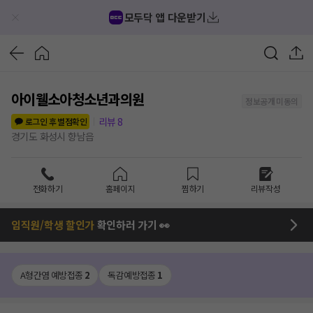
모두닥 앱 다운받기
아이웰소아청소년과의원
정보공개 미동의
리뷰
8
로그인 후 별점확인
경기도 화성시 향남읍
전화하기
홈페이지
찜하기
리뷰작성
임직원/학생 할인가
확인하러 가기 👀
A형간염 예방접종
2
독감예방접종
1