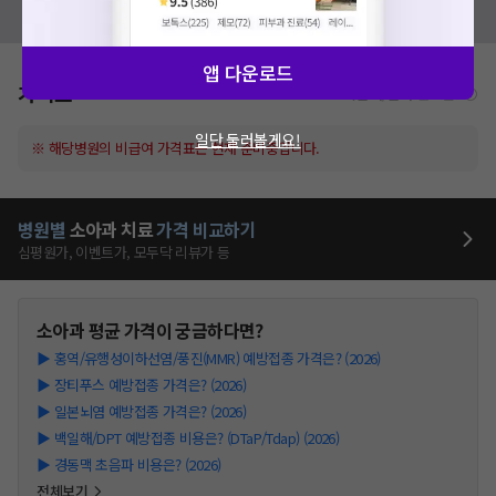
모두닥 팀에 알려주세요!
앱 다운로드
가격표
비급여/급여 진료란?
일단 둘러볼게요!
※ 해당병원의 비급여 가격표는 현재 준비중입니다.
병원별
소아과
치료
가격 비교하기
심평원가, 이벤트가, 모두닥 리뷰가 등
소아과
평균 가격이 궁금하다면?
▶
홍역/유행성이하선염/풍진(MMR) 예방접종 가격은? (2026)
▶
장티푸스 예방접종 가격은? (2026)
▶
일본뇌염 예방접종 가격은? (2026)
▶
백일해/DPT 예방접종 비용은? (DTaP/Tdap) (2026)
▶
경동맥 초음파 비용은? (2026)
전체보기