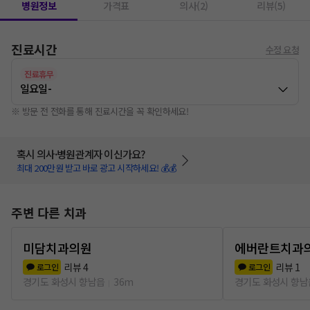
병원정보
가격표
의사(2)
리뷰(5)
진료시간
수정 요청
진료휴무
일요일
-
※ 방문 전 전화를 통해 진료시간을 꼭 확인하세요!
혹시 의사·병원관계자 이신가요?
최대 200만원 받고 바로 광고 시작하세요! 💰💰
주변 다른 치과
미담치과의원
에버란트치과
리뷰
4
리뷰
1
로그인
로그인
경기도 화성시 향남읍
36m
경기도 화성시 향남