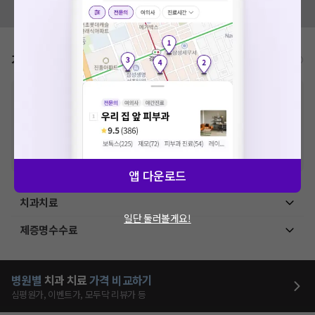
모두닥 팀에 알려주세요!
가격표
비급여/급여 진료란?
※
비급여 항목의 경우,
추가비용 등으로 실제 가격과 상이할 수 있으니, 정확
한 가격은 해당 의료기관에 직접 문의해주세요.
※
급여 항목의 경우,
건강보험심사평가원
에 고지되어 있는 급여 진료 기준 가
격입니다. (진료와 연관된 복합적인 비용이 추가되어, 병원마다 금액이 다르게
산정될 수 있는 점 참고 바랍니다.)
※ 이벤트가, 할인가는
VAT 포함
앱 다운로드
치과치료
일단 둘러볼게요!
제증명수수료
병원별
치과
치료
가격 비교하기
심평원가, 이벤트가, 모두닥 리뷰가 등