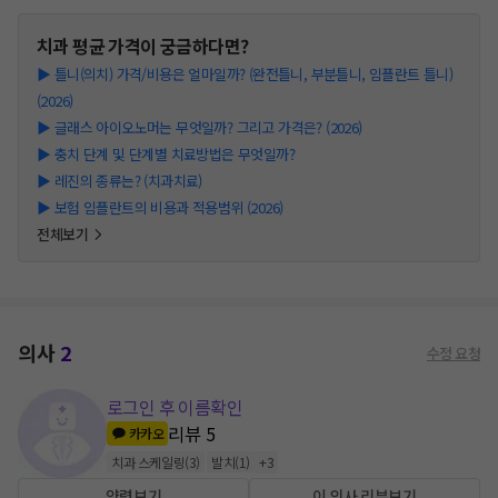
치과
평균 가격이 궁금하다면?
▶
틀니(의치) 가격/비용은 얼마일까? (완전틀니, 부분틀니, 임플란트 틀니)
(2026)
▶
글래스 아이오노머는 무엇일까? 그리고 가격은? (2026)
▶
충치 단계 및 단계별 치료방법은 무엇일까?
▶
레진의 종류는? (치과치료)
▶
보험 임플란트의 비용과 적용범위 (2026)
전체보기
의사
2
수정 요청
로그인 후 이름확인
리뷰
5
카카오
치과 스케일링
(
3
)
발치
(
1
)
+
3
약력보기
이 의사 리뷰보기