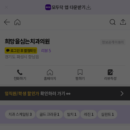
모두닥 앱 다운받기
희망을심는치과의원
정보공개 미동의
리뷰
5
로그인 후 별점확인
경기도 화성시 향남읍
전화하기
홈페이지
찜하기
리뷰작성
임직원/학생 할인가
확인하러 가기 👀
치과 스케일링
3
골드 크라운
1
발치
1
레진
1
실란트
1