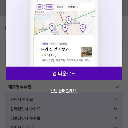
혹시 잘못된 병원정보가 있나요?
모두닥 팀에 알려주세요!
가격표
비급여/급여 진료란?
※
비급여 항목의 경우,
추가비용 등으로 실제 가격과 상이할 수 있으니, 정확
한 가격은 해당 의료기관에 직접 문의해주세요.
※
급여 항목의 경우,
건강보험심사평가원
에 고지되어 있는 급여 진료 기준 가
격입니다. (진료와 연관된 복합적인 비용이 추가되어, 병원마다 금액이 다르게
산정될 수 있는 점 참고 바랍니다.)
※ 이벤트가, 할인가는
VAT 포함
앱 다운로드
제증명수수료
일단 둘러볼게요!
진단서 수수료
상해진단서 수수료
영문진단서 수수료
확인서 수수료