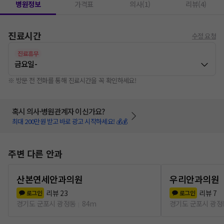
병원정보
가격표
의사(1)
리뷰(4)
진료시간
수정 요청
진료휴무
금요일
-
※ 방문 전 전화를 통해 진료시간을 꼭 확인하세요!
혹시 의사·병원관계자 이신가요?
최대 200만원 받고 바로 광고 시작하세요! 💰💰
주변 다른 안과
산본연세안과의원
우리안과의원
리뷰
23
리뷰
7
로그인
로그인
경기도 군포시 광정동
84m
경기도 군포시 광정