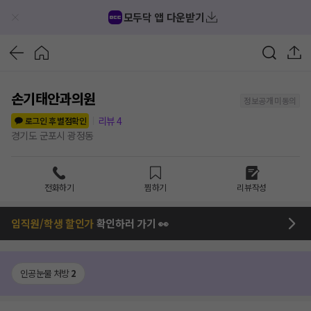
모두닥 앱 다운받기
손기태안과의원
정보공개 미동의
리뷰
4
로그인 후 별점확인
경기도 군포시 광정동
전화하기
찜하기
리뷰작성
임직원/학생 할인가
확인하러 가기 👀
인공눈물 처방
2