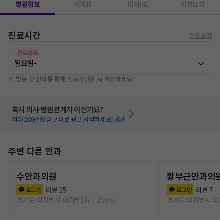
병원정보
가격표
의사(4)
리뷰(17)
진료시간
수정 요청
진료휴무
일요일
-
※ 방문 전 전화를 통해 진료시간을 꼭 확인하세요!
혹시 의사·병원관계자 이신가요?
최대 200만원 받고 바로 광고 시작하세요! 💰💰
주변 다른 안과
수안과의원
황부근안과의
리뷰
15
리뷰
7
로그인
로그인
경기도 의정부시 의정부1동
254m
경기도 의정부시 의