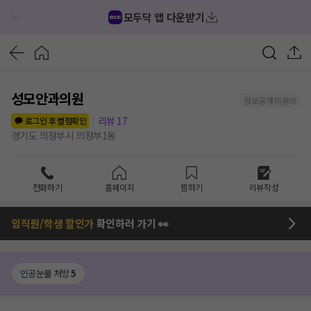
모두닥 앱 다운받기
성모안과의원
정보공개 미동의
리뷰
17
로그인 후 별점확인
경기도 의정부시 의정부1동
전화하기
홈페이지
찜하기
리뷰작성
임직원/학생 할인가
확인하러 가기 👀
인공눈물 처방
5