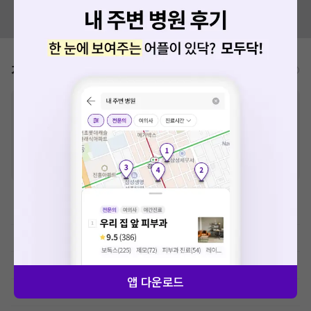
혹시 잘못된 병원정보가 있나요?
모두닥 팀에 알려주세요!
가격표
비급여/급여 진료란?
※
비급여 항목의 경우,
추가비용 등으로 실제 가격과 상이할 수 있으니, 정확
한 가격은 해당 의료기관에 직접 문의해주세요.
※
급여 항목의 경우,
건강보험심사평가원
에 고지되어 있는 급여 진료 기준 가
격입니다. (진료와 연관된 복합적인 비용이 추가되어, 병원마다 금액이 다르게
산정될 수 있는 점 참고 바랍니다.)
※ 이벤트가, 할인가는
VAT 포함
백내장수술 렌즈
드림렌즈
기능 검사료(시기능검사)
앱 다운로드
치료재료