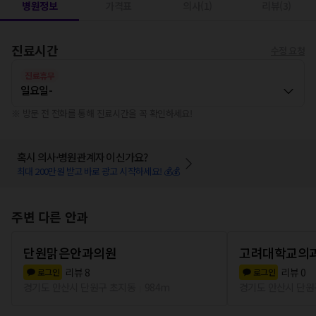
병원정보
가격표
의사(1)
리뷰(3)
진료시간
수정 요청
진료휴무
일요일
-
※ 방문 전 전화를 통해 진료시간을 꼭 확인하세요!
혹시 의사·병원관계자 이신가요?
최대 200만원 받고 바로 광고 시작하세요! 💰💰
주변 다른 안과
단원맑은안과의원
고려대학교의
리뷰
8
리뷰
0
로그인
로그인
경기도 안산시 단원구 초지동
984m
경기도 안산시 단원