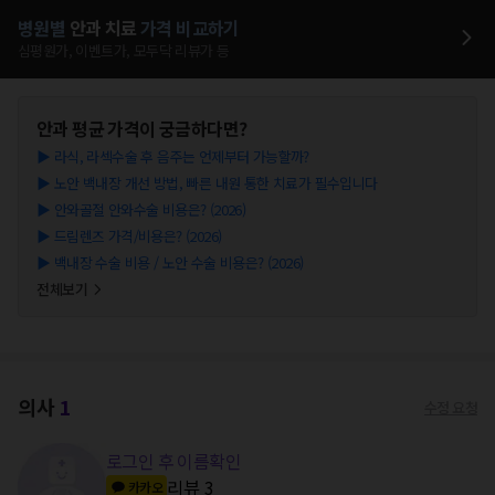
병원별
안과
치료
가격 비교하기
심평원가, 이벤트가, 모두닥 리뷰가 등
안과
평균 가격이 궁금하다면?
▶
라식, 라섹수술 후 음주는 언제부터 가능할까?
▶
노안 백내장 개선 방법, 빠른 내원 통한 치료가 필수입니다
▶
안와골절 안와수술 비용은? (2026)
▶
드림렌즈 가격/비용은? (2026)
▶
백내장 수술 비용 / 노안 수술 비용은? (2026)
전체보기
의사
1
수정 요청
로그인 후 이름확인
리뷰
3
카카오