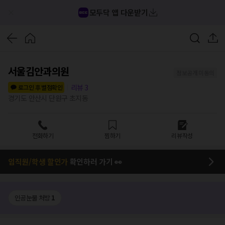
모두닥 앱 다운받기
서울김안과의원
정보공개 미동의
리뷰
3
로그인 후 별점확인
경기도 안산시 단원구 초지동
전화하기
찜하기
리뷰작성
임직원/학생 할인가
확인하러 가기 👀
인공눈물 처방
1