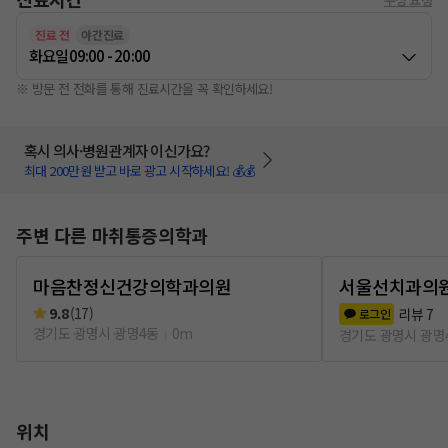
진료 전
야간진료
화요일
09:00 - 20:00
※ 방문 전 전화를 통해 진료시간을 꼭 확인하세요!
혹시 의사·병원관계자 이신가요?
최대 200만원 받고 바로 광고 시작하세요! 💰💰
주변 다른 마취통증의학과
마음찬정신건강의학과의원
서울선치과의
9.8
(
17
)
리뷰
7
로그인
경기도 광명시 광명4동
0m
경기도 광명시 광명
위치