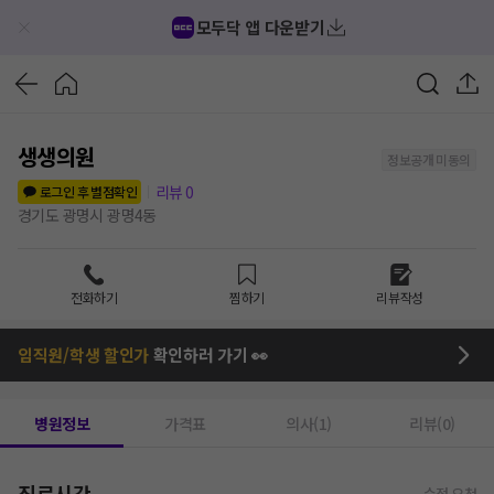
모두닥 앱 다운받기
생생의원
정보공개 미동의
리뷰
0
로그인 후 별점확인
경기도 광명시 광명4동
전화하기
찜하기
리뷰작성
임직원/학생 할인가
확인하러 가기 👀
병원정보
가격표
의사(1)
리뷰(0)
진료시간
수정 요청