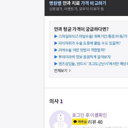
병원별
안과
치료
가격 비교하기
심평원가, 이벤트가, 모두닥 리뷰가 등
안과
평균 가격이 궁금하다면?
▶
스마일라식(스마일수술) 회복기간/통증/비용/가
▶
라식마취가 수술 도중에 풀릴 수도 있을까?
▶
라섹수술 어떤 방법이 적합할까?
▶
투데이라섹 정보 꼼꼼하게 알아보자
▶
렌즈삽입술, 반드시 ‘초고도근난시’에서만 해당
전체보기
의사
1
로그인 후 이름확인
리뷰
40
카카오