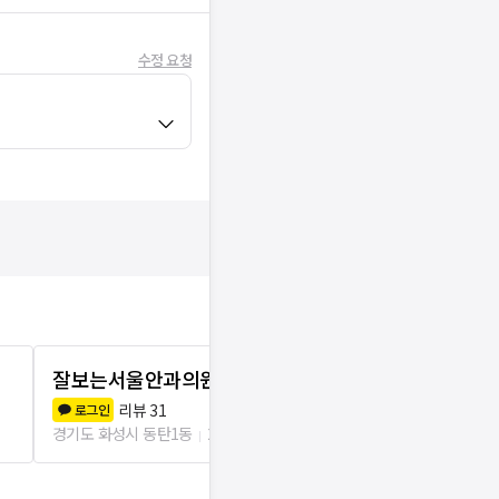
수정 요청
잘보는서울안과의원
동탄밝은안
리뷰
31
리뷰
1
로그인
로그인
경기도 화성시 동탄1동
248m
경기도 화성시 동