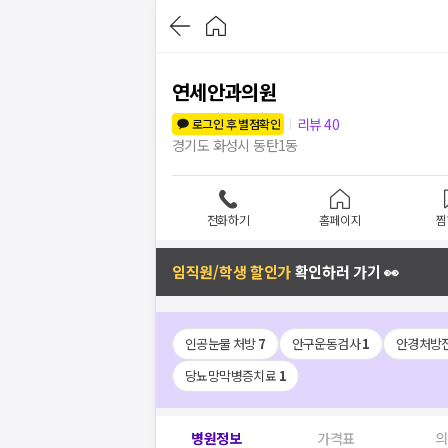
연세안과의원
리뷰
40
로그인 후 별점확인
경기도 화성시 동탄1동
전화하기
홈페이지
찜
임직원/학생 할인가
확인하러 가기 👀
인공눈물 처방
7
안구운동검사
1
안경처방
당뇨망막병증치료
1
병원정보
가격표
의