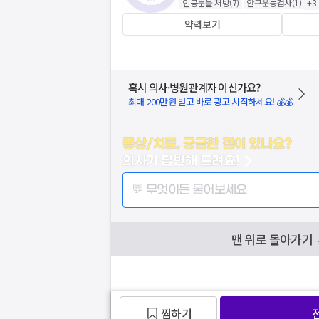
인공눈물 처방
(
7
)
안구운동검사
(
1
)
+
3
약력보기
혹시 의사·병원관계자 이신가요?
최대 200만원 받고 바로 광고 시작하세요! 💰💰
증상/치료, 궁금한 점이 있나요?
의사가 답변해 드려요!
💬 무엇이든 물어보세요
맨 위로 돌아가기
찜하기