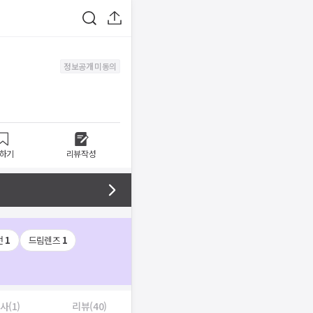
정보공개 미동의
하기
리뷰작성
전
1
드림렌즈
1
사(1)
리뷰(40)