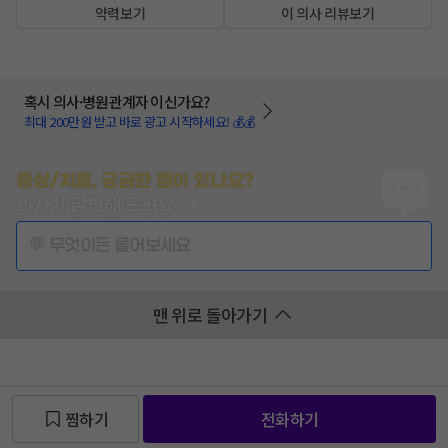
약력보기
이 의사 리뷰보기
혹시 의사·병원관계자 이신가요?
최대 200만원 받고 바로 광고 시작하세요! 💰💰
증상/치료, 궁금한 점이 있나요?
의사가 답변해 드려요!
💬 무엇이든 물어보세요
맨 위로 돌아가기
찜하기
전화하기
찜 목록보기
찜 목록보기