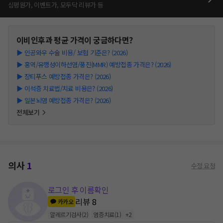
심평원가, 이벤트가, 모두닥 리뷰가 등
이비인후과
평균 가격이 궁금하다면?
▶
인공와우 수술 비용/ 보험 기준은? (2026)
▶
홍역/유행성이하선염/풍진(MMR) 예방접종 가격은? (2026)
▶
장티푸스 예방접종 가격은? (2026)
▶
이석증 치료법/치료 비용은? (2026)
▶
일본뇌염 예방접종 가격은? (2026)
전체보기
의사
1
수정 요청
로그인 후 이름확인
리뷰
8
카카오
알레르기검사
(
2
)
염증치료
(
1
)
+
2