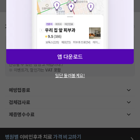
모두닥 팀에 알려주세요!
가격표
비급여/급여 진료란?
※
비급여 항목의 경우,
추가비용 등으로 실제 가격과 상이할 수 있으니, 정확
한 가격은 해당 의료기관에 직접 문의해주세요.
※
급여 항목의 경우,
건강보험심사평가원
에 고지되어 있는 급여 진료 기준 가
앱 다운로드
격입니다. (진료와 연관된 복합적인 비용이 추가되어, 병원마다 금액이 다르게
산정될 수 있는 점 참고 바랍니다.)
※ 이벤트가, 할인가는
VAT 포함
일단 둘러볼게요!
예방접종료
검체검사료
제증명수수료
병원별
이비인후과
치료
가격 비교하기