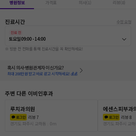
병원정보
가격표
의사(1)
리뷰(8)
진료시간
수정 요청
진료 전
토요일
09:00 - 14:00
※ 방문 전 전화를 통해 진료시간을 꼭 확인하세요!
혹시 의사·병원관계자 이신가요?
최대 200만원 받고 바로 광고 시작하세요! 💰💰
주변 다른 이비인후과
루치과의원
에센스피부과
리뷰
7
리뷰
8
로그인
로그인
경기도 파주시 교하동
0m
경기도 파주시 교하