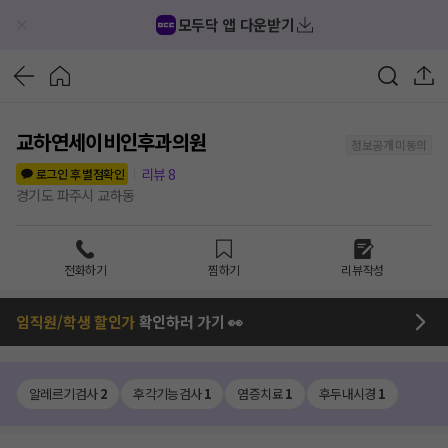
모두닥 앱 다운받기
교하연세이비인후과의원
정보공개 미동의
리뷰
8
로그인 후 별점확인
경기도 파주시 교하동
전화하기
찜하기
리뷰작성
임직원/학생 할인가
확인하러 가기 👀
알레르기검사
2
후각기능검사
1
염증치료
1
후두내시경
1