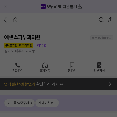
모두닥 앱 다운받기
에센스피부과의원
정보공개 미동의
리뷰
8
로그인 후 별점확인
경기도 파주시 교하동
전화하기
홈페이지
찜하기
리뷰작성
임직원/학생 할인가
확인하러 가기 👀
여드름 염증주사
3
사마귀치료
1