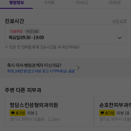
병원정보
가격표
의사(1)
리뷰(8)
진료시간
수정 요청
진료마감
야간진료
목요일
09:30 - 19:00
※ 방문 전 전화를 통해 진료시간을 꼭 확인하세요!
혹시 의사·병원관계자 이신가요?
최대 200만원 받고 바로 광고 시작하세요! 💰💰
주변 다른 피부과
청담스킨성형외과의원
손호찬피부과
리뷰
1
리뷰
18
로그인
로그인
경기도 파주시 다율동
1.1km
경기도 파주시 다율