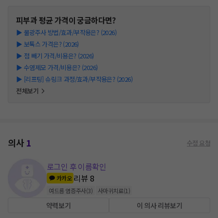
피부과
평균 가격이 궁금하다면?
▶
물광주사 방법/효과/부작용은? (2026)
▶
보톡스 가격은? (2026)
▶
점 빼기 가격/비용은? (2026)
▶
수염제모 가격/비용은? (2026)
▶
[리프팅] 슈링크 과정/효과/부작용은? (2026)
전체보기
의사
1
수정 요청
로그인 후 이름확인
리뷰
8
카카오
여드름 염증주사
(
3
)
사마귀치료
(
1
)
약력보기
이 의사 리뷰보기