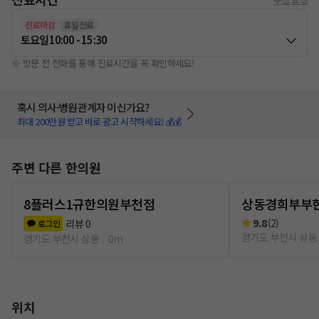
진료마감
휴일진료
토요일
10:00 - 15:30
※ 방문 전 전화를 통해 진료시간을 꼭 확인하세요!
혹시 의사·병원관계자 이신가요?
최대 200만원 받고 바로 광고 시작하세요! 💰💰
주변 다른 한의원
8플러스1규한의원부천점
상동경희부부
9.8
(
2
)
리뷰
0
로그인
경기도 부천시 상동
경기도 부천시 상동
0m
위치