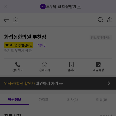
모두닥 앱 다운받기
화접몽한의원 부천점
정보공개 미동의
리뷰
0
로그인 후 별점확인
경기도 부천시 상동
전화하기
홈페이지
찜하기
리뷰작성
임직원/학생 할인가
확인하러 가기 👀
병원정보
가격표
의사(1)
리뷰(0)
진료시간
수정 요청