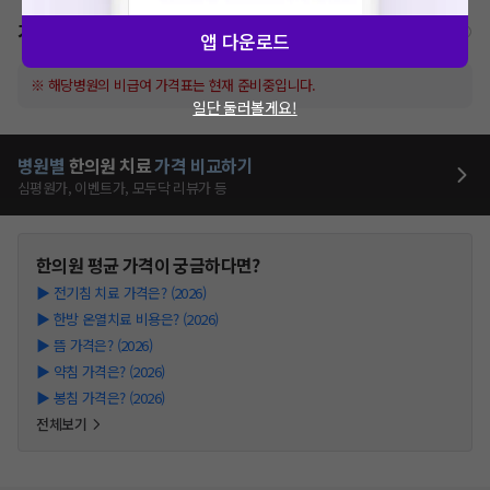
가격표
비급여/급여 진료란?
앱 다운로드
※ 해당병원의 비급여 가격표는 현재 준비중입니다.
일단 둘러볼게요!
병원별
한의원
치료
가격 비교하기
심평원가, 이벤트가, 모두닥 리뷰가 등
한의원
평균 가격이 궁금하다면?
▶
전기침 치료 가격은? (2026)
▶
한방 온열치료 비용은? (2026)
▶
뜸 가격은? (2026)
▶
약침 가격은? (2026)
▶
봉침 가격은? (2026)
전체보기