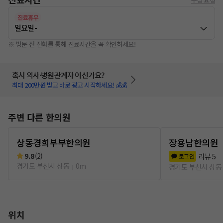
진료휴무
일요일
-
※ 방문 전 전화를 통해 진료시간을 꼭 확인하세요!
혹시 의사·병원관계자 이신가요?
최대 200만원 받고 바로 광고 시작하세요! 💰💰
주변 다른 한의원
상동경희부부한의원
장용남한의원
9.8
(
2
)
리뷰
5
로그인
경기도 부천시 상동
0m
경기도 부천시 상동
위치