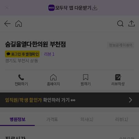
모두닥 앱 다운받기
숨길을열다한의원 부천점
정보공개 미동의
리뷰
1
로그인 후 별점확인
경기도 부천시 상동
전화하기
홈페이지
찜하기
리뷰작성
임직원/학생 할인가
확인하러 가기 👀
병원정보
가격표
의사(1)
리뷰(1)
진료시간
수정 요청