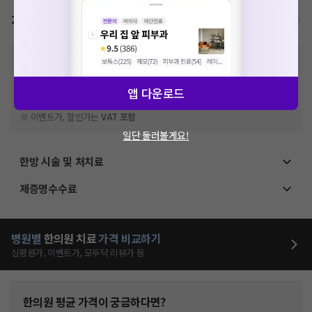
가격표
비급여/급여 진료란?
※
비급여 항목의 경우,
추가비용 등으로 실제 가격과 상이할 수 있으니, 정확
한 가격은 해당 의료기관에 직접 문의해주세요.
※
급여 항목의 경우,
건강보험심사평가원
에 고지되어 있는 급여 진료 기준 가
앱 다운로드
격입니다. (진료와 연관된 복합적인 비용이 추가되어, 병원마다 금액이 다르게
산정될 수 있는 점 참고 바랍니다.)
※ 이벤트가, 할인가는
VAT 포함
일단 둘러볼게요!
한방 시술 및 처치료
제증명수수료
병원별
한의원
치료
가격 비교하기
심평원가, 이벤트가, 모두닥 리뷰가 등
한의원
평균 가격이 궁금하다면?