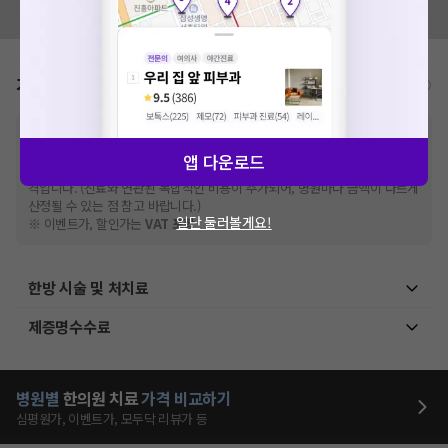
모두닥 팀에 알려주세요!
가격표
비급여/급여 진료란?
※
비급여 항목의 경우,
추가비용 등으로 실제 가격과 상이할 수 있으니, 정확
한 가격은 해당 의료기관에 직접 문의해주세요.
앱 다운로드
※
급여 항목의 경우,
건강보험심사평가원
에 고지되어 있는 급여 진료 기준 가
격입니다. (진료와 연관된 복합적인 비용이 추가되어, 병원마다 금액이 다르게
산정될 수 있는 점 참고 바랍니다.)
일단 둘러볼게요!
※ 이벤트가, 할인가는
VAT 포함
한방 시술 및 처치료
제증명수수료
병원별
한의원
치료
가격 비교하기
심평원가, 이벤트가, 모두닥 리뷰가 등