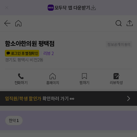
모두닥 앱 다운받기
함소아한의원 평택점
정보공개 미동의
리뷰
2
로그인 후 별점확인
경기도 평택시 비전2동
전화하기
홈페이지
찜하기
리뷰작성
임직원/학생 할인가
확인하러 가기 👀
한약
1