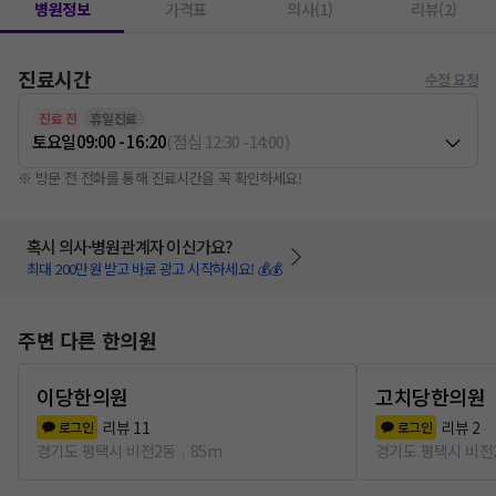
병원정보
가격표
의사(1)
리뷰(2)
진료시간
수정 요청
진료 전
휴일진료
토요일
09:00 - 16:20
(
점심
12:30
-
14:00
)
※ 방문 전 전화를 통해 진료시간을 꼭 확인하세요!
혹시 의사·병원관계자 이신가요?
최대 200만원 받고 바로 광고 시작하세요! 💰💰
주변 다른 한의원
이당한의원
고치당한의원
리뷰
11
리뷰
2
로그인
로그인
경기도 평택시 비전2동
85m
경기도 평택시 비전