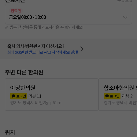
진료 전
금요일
09:00 - 18:00
※ 방문 전 전화를 통해 진료시간을 꼭 확인하세요!
혹시 의사·병원관계자 이신가요?
최대 200만원 받고 바로 광고 시작하세요! 💰💰
주변 다른 한의원
이당한의원
함소아한의원 
리뷰
11
리뷰
2
로그인
로그인
경기도 평택시 비전2동
61m
경기도 평택시 비전
위치