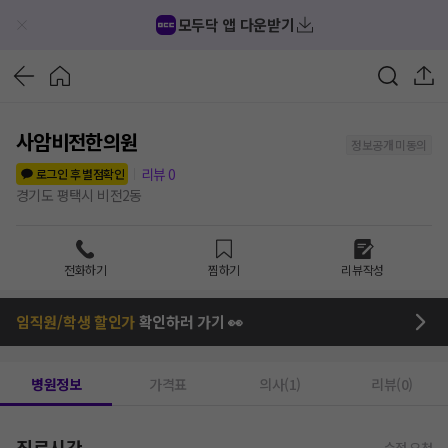
모두닥 앱 다운받기
사암비전한의원
정보공개 미동의
리뷰
0
로그인 후 별점확인
경기도 평택시 비전2동
전화하기
찜하기
리뷰작성
임직원/학생 할인가
확인하러 가기 👀
병원정보
가격표
의사(1)
리뷰(0)
진료시간
수정 요청