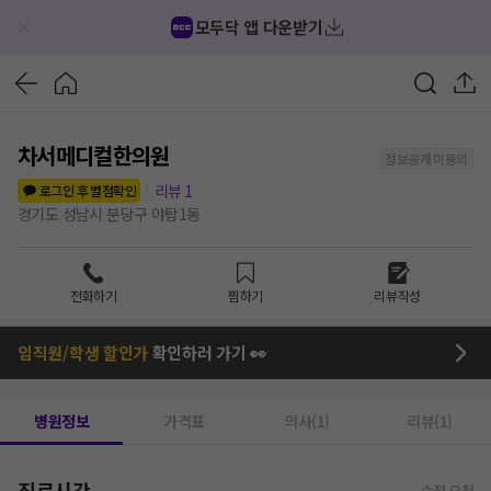
모두닥 앱 다운받기
차서메디컬한의원
정보공개 미동의
리뷰
1
로그인 후 별점확인
경기도 성남시 분당구 야탑1동
전화하기
찜하기
리뷰작성
임직원/학생 할인가
확인하러 가기 👀
병원정보
가격표
의사(1)
리뷰(1)
진료시간
수정 요청