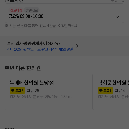
진료마감
휴일진료
금요일
09:00 - 16:00
※ 방문 전 전화를 통해 진료시간을 꼭 확인하세요!
혹시 의사·병원관계자 이신가요?
최대 200만원 받고 바로 광고 시작하세요! 💰💰
주변 다른 한의원
누베베한의원 분당점
곽희준한의원 
리뷰
26
리뷰
4
로그인
로그인
경기도 성남시 분당구 야탑1동
185m
경기도 성남시 분당