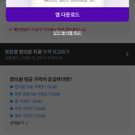
가격표
앱 다운로드
비급여/급여 진료란?
※ 해당병원의 비급여 가격표는 현재 준비중입니다.
일단 둘러볼게요!
병원별
한의원
치료
가격 비교하기
심평원가, 이벤트가, 모두닥 리뷰가 등
한의원
평균 가격이 궁금하다면?
▶
전기침 치료 가격은? (2026)
▶
한방 온열치료 비용은? (2026)
▶
뜸 가격은? (2026)
▶
약침 가격은? (2026)
▶
봉침 가격은? (2026)
전체보기