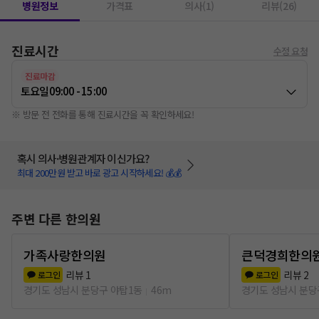
병원정보
가격표
의사(1)
리뷰(26)
진료시간
수정 요청
진료마감
토요일
09:00 - 15:00
※ 방문 전 전화를 통해 진료시간을 꼭 확인하세요!
혹시 의사·병원관계자 이신가요?
최대 200만원 받고 바로 광고 시작하세요! 💰💰
주변 다른 한의원
가족사랑한의원
큰덕경희한의
리뷰
1
리뷰
2
로그인
로그인
경기도 성남시 분당구 야탑1동
46m
경기도 성남시 분당