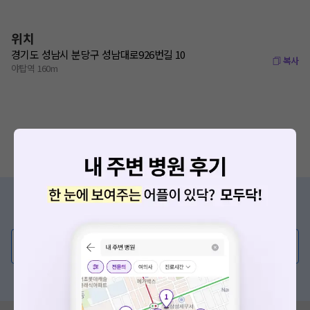
위치
경기도 성남시 분당구 성남대로926번길 10
복사
야탑역 160m
증상/치료, 궁금한 점이 있나요?
의사가 직접 답해드려요!
💬 무엇이든 물어보세요
혹은, 의료상담 서비스에 다양한 게시글 보러가기