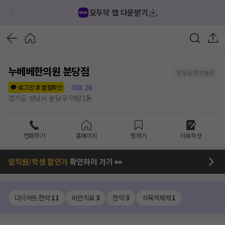
모두닥 앱 다운받기
누베베한의원 분당점
정보공개 미동의
리뷰
26
로그인 후 별점확인
경기도 성남시 분당구 야탑1동
전화하기
홈페이지
찜하기
리뷰작성
임직원/학생 할인가
확인하러 가기 👀
다이어트 한약
11
비만치료
3
한약
3
식욕억제제
1