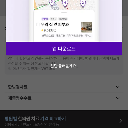
혹시 잘못된 병원정보가 있나요?
모두닥 팀에 알려주세요!
가격표
비급여/급여 진료란?
※
비급여 항목의 경우,
추가비용 등으로 실제 가격과 상이할 수 있으니, 정확
앱 다운로드
한 가격은 해당 의료기관에 직접 문의해주세요.
※
급여 항목의 경우,
건강보험심사평가원
에 고지되어 있는 급여 진료 기준 가
격입니다. (진료와 연관된 복합적인 비용이 추가되어, 병원마다 금액이 다르게
산정될 수 있는 점 참고 바랍니다.)
일단 둘러볼게요!
※ 이벤트가, 할인가는
VAT 포함
한방검사료
제증명수수료
병원별
한의원
치료
가격 비교하기
심평원가, 이벤트가, 모두닥 리뷰가 등