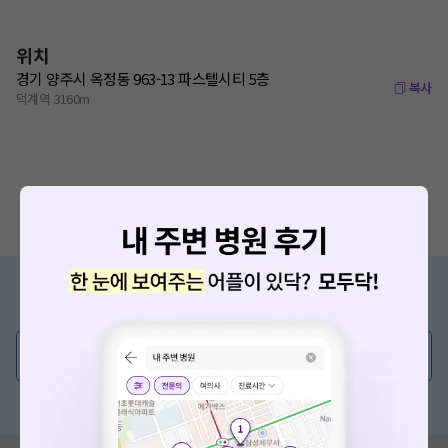
위치
경기 양주시 옥정동 963-13 파스텔시티 5층
복사
덕계역 3160m
증상/치료, 궁금한 점이 있나요?
의사가 직접 답해드려요!
💬 무엇이든 물어보세요
혹은, 의료상담 서비스에 다양한 게시글 보러가기