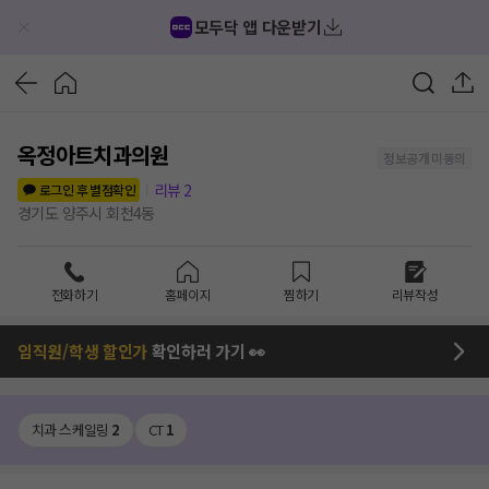
모두닥 앱 다운받기
옥정아트치과의원
정보공개 미동의
리뷰
2
로그인 후 별점확인
경기도 양주시 회천4동
전화하기
홈페이지
찜하기
리뷰작성
임직원/학생 할인가
확인하러 가기 👀
치과 스케일링
2
CT
1