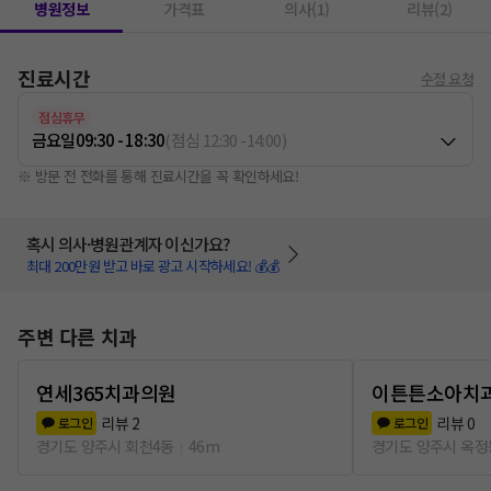
병원정보
가격표
의사(1)
리뷰(2)
진료시간
수정 요청
점심휴무
금요일
09:30 - 18:30
(
점심
12:30
-
14:00
)
※ 방문 전 전화를 통해 진료시간을 꼭 확인하세요!
혹시 의사·병원관계자 이신가요?
최대 200만원 받고 바로 광고 시작하세요! 💰💰
주변 다른 치과
연세365치과의원
이튼튼소아치
리뷰
2
리뷰
0
로그인
로그인
경기도 양주시 회천4동
46m
경기도 양주시 옥정