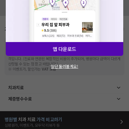
혹시 잘못된 병원정보가 있나요?
모두닥 팀에 알려주세요!
가격표
비급여/급여 진료란?
※
비급여 항목의 경우,
추가비용 등으로 실제 가격과 상이할 수 있으니, 정확
앱 다운로드
한 가격은 해당 의료기관에 직접 문의해주세요.
※
급여 항목의 경우,
건강보험심사평가원
에 고지되어 있는 급여 진료 기준 가
격입니다. (진료와 연관된 복합적인 비용이 추가되어, 병원마다 금액이 다르게
산정될 수 있는 점 참고 바랍니다.)
일단 둘러볼게요!
※ 이벤트가, 할인가는
VAT 포함
치과치료
제증명수수료
병원별
치과
치료
가격 비교하기
심평원가, 이벤트가, 모두닥 리뷰가 등