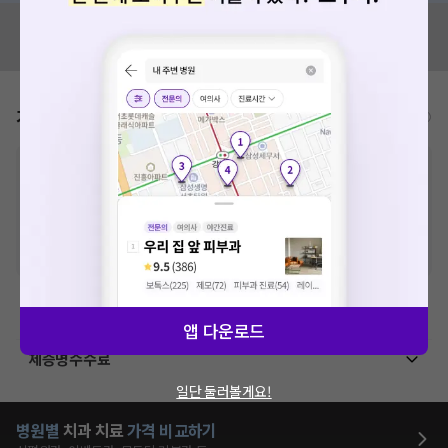
혹시 잘못된 병원정보가 있나요?
모두닥 팀에 알려주세요!
가격표
비급여/급여 진료란?
※
비급여 항목의 경우,
추가비용 등으로 실제 가격과 상이할 수 있으니, 정확
한 가격은 해당 의료기관에 직접 문의해주세요.
※
급여 항목의 경우,
건강보험심사평가원
에 고지되어 있는 급여 진료 기준 가
격입니다. (진료와 연관된 복합적인 비용이 추가되어, 병원마다 금액이 다르게
산정될 수 있는 점 참고 바랍니다.)
※ 이벤트가, 할인가는
VAT 포함
치과치료
앱 다운로드
제증명수수료
일단 둘러볼게요!
병원별
치과
치료
가격 비교하기