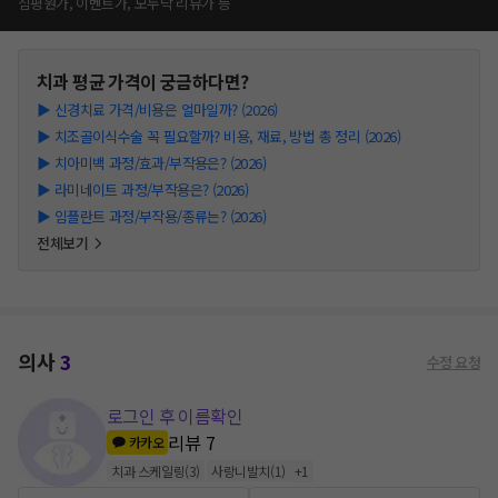
심평원가, 이벤트가, 모두닥 리뷰가 등
치과
평균 가격이 궁금하다면?
▶
신경치료 가격/비용은 얼마일까? (2026)
▶
치조골이식수술 꼭 필요할까? 비용, 재료, 방법 총 정리 (2026)
▶
치아미백 과정/효과/부작용은? (2026)
▶
라미네이트 과정/부작용은? (2026)
▶
임플란트 과정/부작용/종류는? (2026)
전체보기
의사
3
수정 요청
로그인 후 이름확인
리뷰
7
카카오
치과 스케일링
(
3
)
사랑니발치
(
1
)
+
1