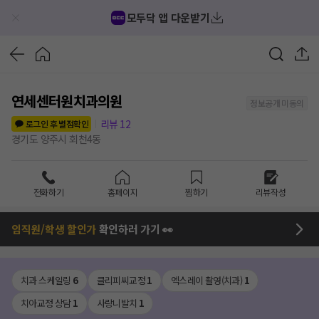
모두닥 앱 다운받기
연세센터원치과의원
정보공개 미동의
리뷰
12
로그인 후 별점확인
경기도 양주시 회천4동
전화하기
홈페이지
찜하기
리뷰작성
임직원/학생 할인가
확인하러 가기 👀
치과 스케일링
6
클리피씨교정
1
엑스레이 촬영(치과)
1
치아교정 상담
1
사랑니발치
1