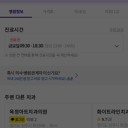
병원정보
가격표
의사(3)
리뷰(12)
진료시간
수정 요청
진료 전
금요일
09:30 - 18:30
(
점심
13:00
-
14:00
)
※ 방문 전 전화를 통해 진료시간을 꼭 확인하세요!
혹시 의사·병원관계자 이신가요?
최대 200만원 받고 바로 광고 시작하세요! 💰💰
주변 다른 치과
옥정아트치과의원
화이트라인치과
9.7
(
3
)
리뷰
2
로그인
경기도 양주시 회천
경기도 양주시 회천4동
48m