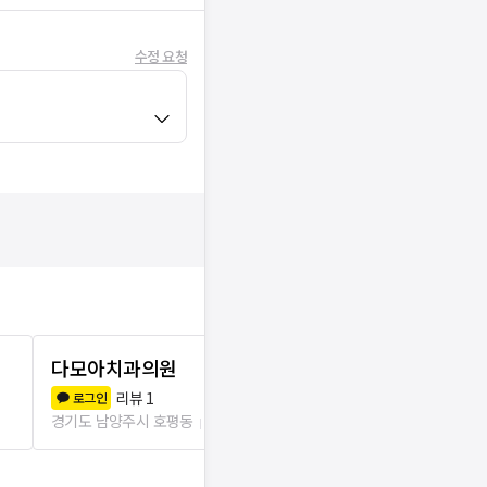
수정 요청
다모아치과의원
서울웃는아
리뷰
1
리뷰
0
로그인
로그인
경기도 남양주시 호평동
0m
경기도 남양주시