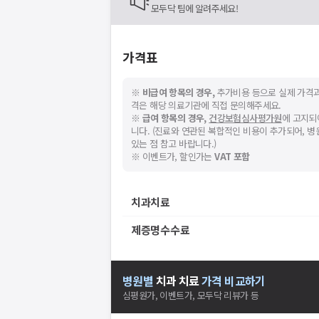
모두닥 팀에 알려주세요!
가격표
※
비급여 항목의 경우,
추가비용 등으로 실제 가격과
격은 해당 의료기관에 직접 문의해주세요.
※
급여 항목의 경우,
건강보험심사평가원
에 고지되
니다. (진료와 연관된 복합적인 비용이 추가되어, 
있는 점 참고 바랍니다.)
※ 이벤트가, 할인가는
VAT 포함
치과치료
제증명수수료
병원별
치과
치료
가격 비교하기
심평원가, 이벤트가, 모두닥 리뷰가 등