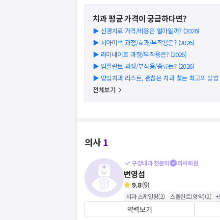
치과
평균 가격이 궁금하다면?
▶
신경치료 가격/비용은 얼마일까? (2026)
▶
치아미백 과정/효과/부작용은? (2026)
▶
라미네이트 과정/부작용은? (2026)
▶
임플란트 과정/부작용/종류는? (2026)
▶
양심치과 리스트, 괜찮은 치과 찾는 최고의 방법 (2
전체보기
의사
1
구강내과 전문의
의사회원
변영섭
9.8
(
9
)
치과 스케일링
(
2
)
스플린트(양악)
(
2
)
+
약력보기