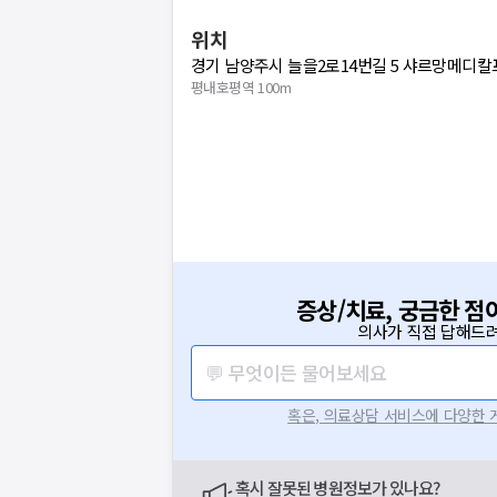
위치
경기 남양주시 늘을2로14번길 5 샤르망메디
평내호평역 100m
증상/치료, 궁금한 점
의사가 직접 답해드려
💬 무엇이든 물어보세요
혹은, 의료상담 서비스에 다양한
혹시 잘못된 병원정보가 있나요?