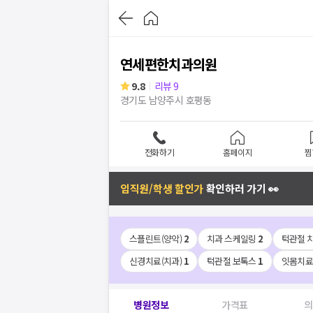
연세편한치과의원
9.8
리뷰
9
경기도 남양주시 호평동
전화하기
홈페이지
찜
임직원/학생 할인가
확인하러 가기 👀
스플린트(양악)
2
치과 스케일링
2
턱관절 
신경치료(치과)
1
턱관절 보톡스
1
잇몸치
병원정보
가격표
의