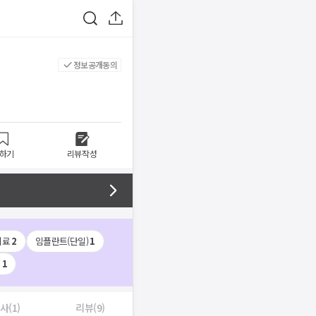
정보공개동의
하기
리뷰작성
치료
2
임플란트(단일)
1
료
1
사(1)
리뷰(9)