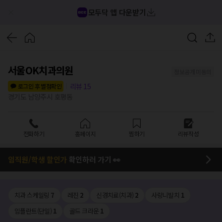
모두닥 앱 다운받기
서울OK치과의원
정보공개 미동의
리뷰
15
로그인 후 별점확인
경기도 남양주시 호평동
전화하기
홈페이지
찜하기
리뷰작성
임직원/학생 할인가
확인하러 가기 👀
치과 스케일링
7
레진
2
신경치료(치과)
2
사랑니발치
1
임플란트(단일)
1
골드 크라운
1