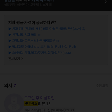
심평원가, 이벤트가, 모두닥 리뷰가 등
치과
평균 가격이 궁금하다면?
▶
치과 검진(진료비, 재진) 비용/가격은 얼마일까? (2026) 🤔
▶
신경치료 치과 꿀팁 👀
▶
교정치과 고르는 노하우(꿀팁)공유 👀
▶
발치교정 어금니 발치 후기 (상악 두 개 하악 두 개)
▶
스케일링 가격/비용/주기/보험/과정은? (2026)
전체보기
의사
7
수정 요청
로그인 후 이름확인
리뷰
13
카카오
치과 스케일링
(
6
)
신경치료(치과)
(
2
)
+
3