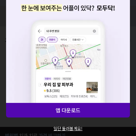
혹시 잘못된 병원정보가 있나요?
모두닥 팀에 알려주세요!
가격표
비급여/급여 진료란?
요청하신 작업을 처리하지 못했습니다.
네트워크 또는 서버의 일시적인 오류로, 잠시 후 다시 시도해주
※
비급여 항목의 경우,
추가비용 등으로 실제 가격과 상이할 수 있으니, 정확
세요. 지속적으로 문제가 발생할 경우 모두닥 채널톡으로 문의
한 가격은 해당 의료기관에 직접 문의해주세요.
해주세요.
※
급여 항목의 경우,
건강보험심사평가원
에 고지되어 있는 급여 진료 기준 가
확인
격입니다. (진료와 연관된 복합적인 비용이 추가되어, 병원마다 금액이 다르게
산정될 수 있는 점 참고 바랍니다.)
※ 이벤트가, 할인가는
VAT 포함
치과치료
앱 다운로드
제증명수수료
일단 둘러볼게요!
병원별
치과
치료
가격 비교하기