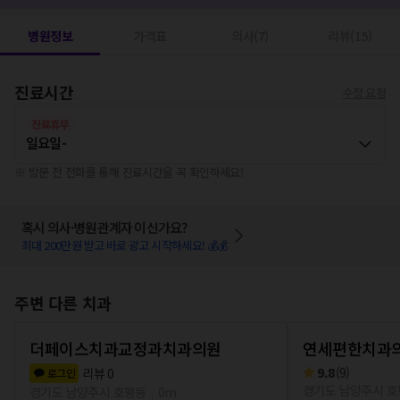
병원정보
가격표
의사(7)
리뷰(15)
진료시간
수정 요청
진료휴무
일요일
-
※ 방문 전 전화를 통해 진료시간을 꼭 확인하세요!
혹시 의사·병원관계자 이신가요?
최대 200만원 받고 바로 광고 시작하세요! 💰💰
주변 다른 치과
더페이스치과교정과치과의원
연세편한치과
9.8
(
9
)
리뷰
0
로그인
경기도 남양주시 
경기도 남양주시 호평동
0m