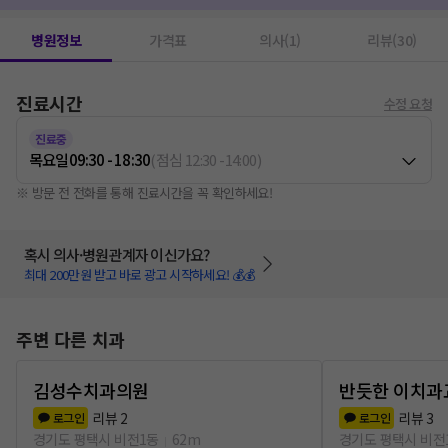
병원정보
가격표
의사(1)
리뷰(30)
진료시간
수정 요청
진료중
목요일
09:30 - 18:30
(
점심
12:30
-
14:00
)
※ 방문 전 전화를 통해 진료시간을 꼭 확인하세요!
혹시 의사·병원관계자 이신가요?
최대 200만원 받고 바로 광고 시작하세요! 💰💰
주변 다른 치과
김성수치과의원
반듯한 이치
리뷰
2
리뷰
3
로그인
로그인
경기도 평택시 비전1동
62m
경기도 평택시 비전