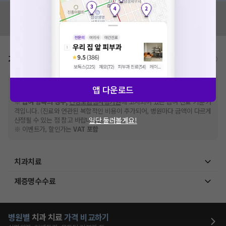
혹시 잘못된 병원정보가 있나요?
모두닥 팀에 알려주세요!
가격표
비급여/급여 진료란?
※
비급여 항목의 경우,
추가비용 등으로 실제 가격과 상이할 수 있으니, 정확
앱 다운로드
한 가격은 해당 의료기관에 직접 문의해주세요.
※
급여 항목의 경우,
건강보험심사평가원
에 고지되어 있는 급여 진료 기준 가
격입니다. (진료와 연관된 복합적인 비용이 추가되어, 병원마다 금액이 다르게
일단 둘러볼게요!
산정될 수 있는 점 참고 바랍니다.)
※ 이벤트가, 할인가는
VAT 포함
치과치료
제증명수수료
병원별
치과
치료
가격 비교하기