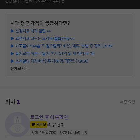
심평원가, 이벤트가, 모두닥 리뷰가 등
치과
평균 가격이 궁금하다면?
▶
신경치료 치과 꿀팁 👀
▶
교정치과 고르는 노하우(꿀팁)공유 👀
▶
치조골이식수술 꼭 필요할까? 비용, 재료, 방법 총 정리 (2026)
▶
발치교정 어금니 발치 후기 (상악 두 개 하악 두 개)
▶
스케일링 가격/비용/주기/보험/과정은? (2026)
전체보기
의사
1
수정 요청
로그인 후 이름확인
리뷰
30
카카오
치과 스케일링
(
9
)
사랑니발치
(
6
)
+
5