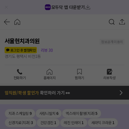
모두닥 앱 다운받기
서울현치과의원
정보공개 미동의
리뷰
30
로그인 후 별점확인
경기도 평택시 비전1동
전화하기
홈페이지
찜하기
리뷰작성
임직원/학생 할인가
확인하러 가기 👀
치과 스케일링
9
사랑니발치
6
엑스레이 촬영(치과)
5
신경치료(치과)
3
건강검진
1
레진 인레이
1
세라믹 크라운
1