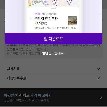
모두닥 팀에 알려주세요!
가격표
비급여/급여 진료란?
※
비급여 항목의 경우,
추가비용 등으로 실제 가격과 상이할 수 있으니, 정확
한 가격은 해당 의료기관에 직접 문의해주세요.
앱 다운로드
※
급여 항목의 경우,
건강보험심사평가원
에 고지되어 있는 급여 진료 기준 가
격입니다. (진료와 연관된 복합적인 비용이 추가되어, 병원마다 금액이 다르게
산정될 수 있는 점 참고 바랍니다.)
일단 둘러볼게요!
※ 이벤트가, 할인가는
VAT 포함
치과치료
제증명수수료
병원별
치과
치료
가격 비교하기
심평원가, 이벤트가, 모두닥 리뷰가 등