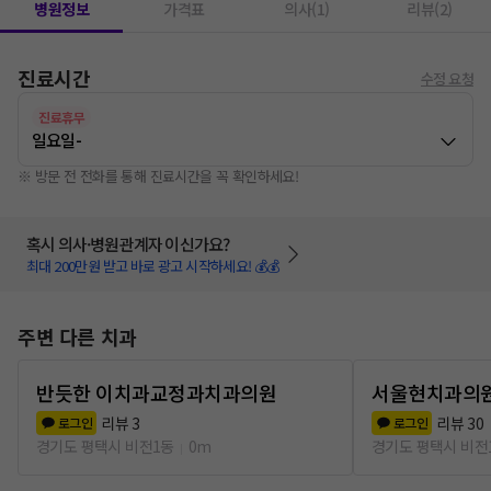
병원정보
가격표
의사(1)
리뷰(2)
진료시간
수정 요청
진료휴무
일요일
-
※ 방문 전 전화를 통해 진료시간을 꼭 확인하세요!
혹시 의사·병원관계자 이신가요?
최대 200만원 받고 바로 광고 시작하세요! 💰💰
주변 다른 치과
반듯한 이치과교정과치과의원
서울현치과의
리뷰
3
리뷰
30
로그인
로그인
경기도 평택시 비전1동
0m
경기도 평택시 비전