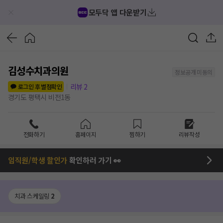
모두닥 앱 다운받기
김성수치과의원
정보공개 미동의
리뷰
2
로그인 후 별점확인
경기도 평택시 비전1동
전화하기
홈페이지
찜하기
리뷰작성
임직원/학생 할인가
확인하러 가기 👀
치과 스케일링
2