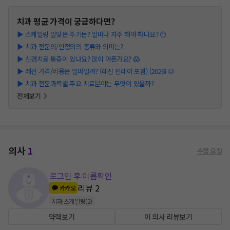
치과
평균 가격이 궁금하다면?
▶
스케일링 알맞은 주기는? 얼마나 자주 해야 하나요? 😶
▶
치과 전문의/인정의의 종류와 의미는?
▶
신경치료 통증이 있나요? 많이 아픈가요? 😱
▶
레진 가격/비용은 얼마일까? (레진 인레이 포함) (2026) 🐶
▶
치과 전문과목별 주요 치료분야는 무엇이 있을까?
전체보기
의사
1
수정 요청
로그인 후 이름확인
리뷰
2
카카오
치과 스케일링
(
2
)
약력보기
이 의사 리뷰보기