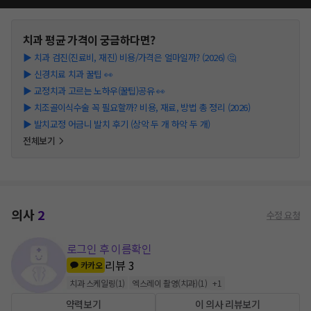
치과
평균 가격이 궁금하다면?
▶
치과 검진(진료비, 재진) 비용/가격은 얼마일까? (2026) 🤔
▶
신경치료 치과 꿀팁 👀
▶
교정치과 고르는 노하우(꿀팁)공유 👀
▶
치조골이식수술 꼭 필요할까? 비용, 재료, 방법 총 정리 (2026)
▶
발치교정 어금니 발치 후기 (상악 두 개 하악 두 개)
전체보기
의사
2
수정 요청
로그인 후 이름확인
리뷰
3
카카오
치과 스케일링
(
1
)
엑스레이 촬영(치과)
(
1
)
+
1
약력보기
이 의사 리뷰보기