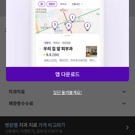
혹시 잘못된 병원정보가 있나요?
모두닥 팀에 알려주세요!
가격표
비급여/급여 진료란?
※
비급여 항목의 경우,
추가비용 등으로 실제 가격과 상이할 수 있으니, 정확
한 가격은 해당 의료기관에 직접 문의해주세요.
※
급여 항목의 경우,
건강보험심사평가원
에 고지되어 있는 급여 진료 기준 가
격입니다. (진료와 연관된 복합적인 비용이 추가되어, 병원마다 금액이 다르게
산정될 수 있는 점 참고 바랍니다.)
※ 이벤트가, 할인가는
VAT 포함
앱 다운로드
치과치료
일단 둘러볼게요!
제증명수수료
병원별
치과
치료
가격 비교하기
심평원가, 이벤트가, 모두닥 리뷰가 등