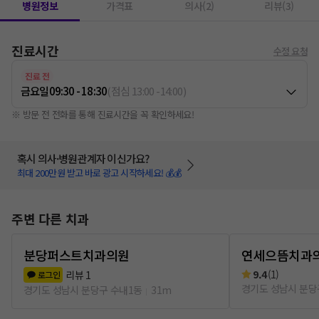
병원정보
가격표
의사(2)
리뷰(3)
진료시간
수정 요청
진료 전
금요일
09:30 - 18:30
(
점심
13:00
-
14:00
)
※ 방문 전 전화를 통해 진료시간을 꼭 확인하세요!
혹시 의사·병원관계자 이신가요?
최대 200만원 받고 바로 광고 시작하세요! 💰💰
주변 다른 치과
분당퍼스트치과의원
연세으뜸치과
9.4
(
1
)
리뷰
1
로그인
경기도 성남시 분당
경기도 성남시 분당구 수내1동
31m