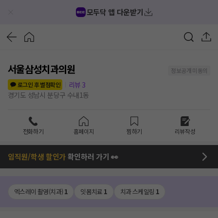
모두닥 앱 다운받기
서울삼성치과의원
정보공개 미동의
리뷰
3
로그인 후 별점확인
경기도 성남시 분당구 수내1동
전화하기
홈페이지
찜하기
리뷰작성
임직원/학생 할인가
확인하러 가기 👀
엑스레이 촬영(치과)
1
잇몸치료
1
치과 스케일링
1