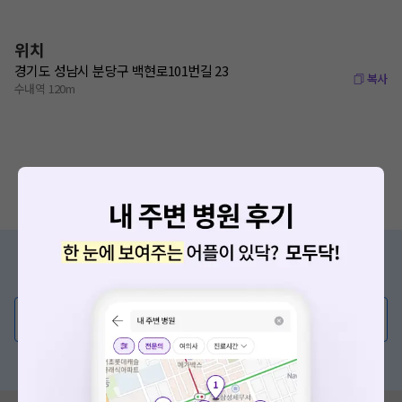
위치
경기도 성남시 분당구 백현로101번길 23
복사
수내역 120m
증상/치료, 궁금한 점이 있나요?
의사가 직접 답해드려요!
💬 무엇이든 물어보세요
혹은, 의료상담 서비스에 다양한 게시글 보러가기