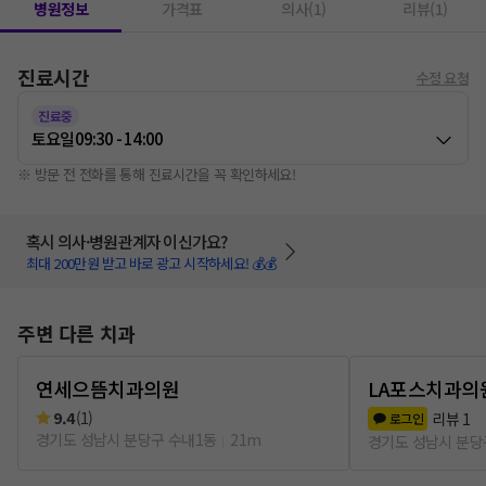
병원정보
가격표
의사(1)
리뷰(1)
진료시간
수정 요청
진료중
토요일
09:30 - 14:00
※ 방문 전 전화를 통해 진료시간을 꼭 확인하세요!
혹시 의사·병원관계자 이신가요?
최대 200만원 받고 바로 광고 시작하세요! 💰💰
주변 다른 치과
연세으뜸치과의원
LA포스치과의
9.4
(
1
)
리뷰
1
로그인
경기도 성남시 분당구 수내1동
21m
경기도 성남시 분당