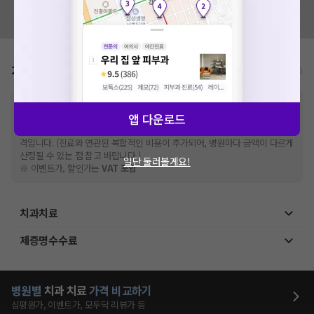
혹시 잘못된 병원정보가 있나요?
모두닥 팀에 알려주세요!
가격표
비급여/급여 진료란?
※
비급여 항목의 경우,
추가비용 등으로 실제 가격과 상이할 수 있으니, 정확
앱 다운로드
한 가격은 해당 의료기관에 직접 문의해주세요.
※
급여 항목의 경우,
건강보험심사평가원
에 고지되어 있는 급여 진료 기준 가
격입니다. (진료와 연관된 복합적인 비용이 추가되어, 병원마다 금액이 다르게
산정될 수 있는 점 참고 바랍니다.)
일단 둘러볼게요!
※ 이벤트가, 할인가는
VAT 포함
치과치료
제증명수수료
병원별
치과
치료
가격 비교하기
심평원가, 이벤트가, 모두닥 리뷰가 등