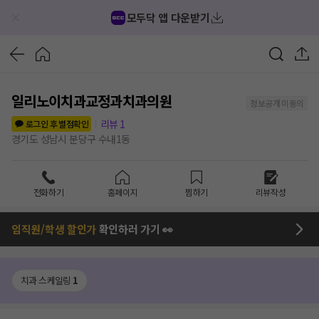
모두닥 앱 다운받기
일리노이치과교정과치과의원
정보공개 미동의
리뷰
1
로그인 후 별점확인
경기도 성남시 분당구 수내1동
전화하기
홈페이지
찜하기
리뷰작성
임직원/학생 할인가
확인하러 가기 👀
치과 스케일링
1