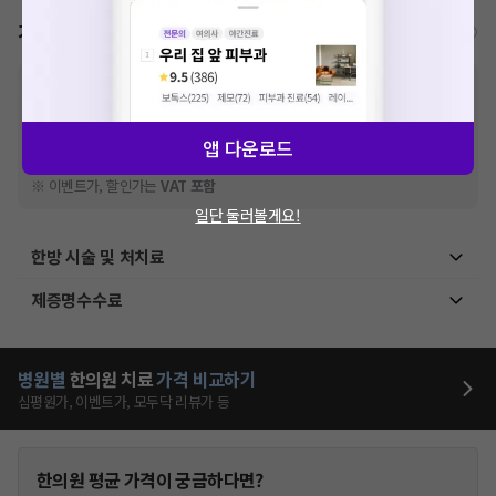
가격표
비급여/급여 진료란?
※
비급여 항목의 경우,
추가비용 등으로 실제 가격과 상이할 수 있으니, 정확
한 가격은 해당 의료기관에 직접 문의해주세요.
※
급여 항목의 경우,
건강보험심사평가원
에 고지되어 있는 급여 진료 기준 가
앱 다운로드
격입니다. (진료와 연관된 복합적인 비용이 추가되어, 병원마다 금액이 다르게
산정될 수 있는 점 참고 바랍니다.)
※ 이벤트가, 할인가는
VAT 포함
일단 둘러볼게요!
한방 시술 및 처치료
제증명수수료
병원별
한의원
치료
가격 비교하기
심평원가, 이벤트가, 모두닥 리뷰가 등
한의원
평균 가격이 궁금하다면?