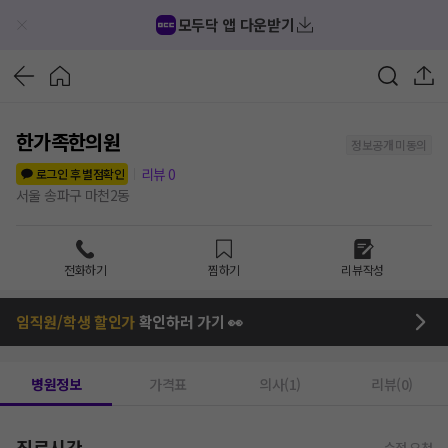
모두닥 앱 다운받기
한가족한의원
정보공개 미동의
리뷰
0
로그인 후 별점확인
서울 송파구 마천2동
전화하기
찜하기
리뷰작성
임직원/학생 할인가
확인하러 가기 👀
병원정보
가격표
의사(1)
리뷰(0)
진료시간
수정 요청