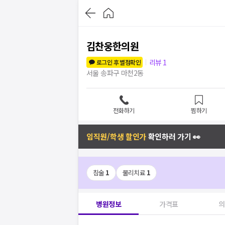
김찬웅한의원
리뷰
1
로그인 후 별점확인
서울 송파구 마천2동
전화하기
찜하기
임직원/학생 할인가
확인하러 가기 👀
침술
1
물리치료
1
병원정보
가격표
의