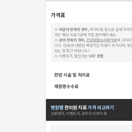
가격표
※
비급여 항목의 경우,
추가비용 등으로 실제 가격과
격은 해당 의료기관에 직접 문의해주세요.
※
급여 항목의 경우,
건강보험심사평가원
에 고지되
니다. (진료와 연관된 복합적인 비용이 추가되어, 
있는 점 참고 바랍니다.)
※ 이벤트가, 할인가는
VAT 포함
한방 시술 및 처치료
제증명수수료
병원별
한의원
치료
가격 비교하기
심평원가, 이벤트가, 모두닥 리뷰가 등