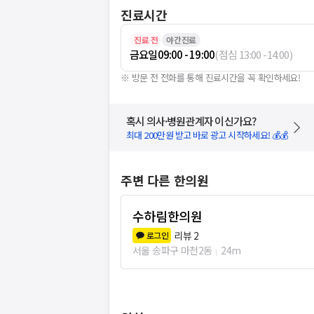
진료시간
진료 전
야간진료
금요일
09:00 - 19:00
(
점심
13:00
-
14:00
)
※ 방문 전 전화를 통해 진료시간을 꼭 확인하세요!
혹시 의사·병원관계자 이신가요?
최대 200만원 받고 바로 광고 시작하세요! 💰💰
주변 다른 한의원
수하림한의원
리뷰
2
로그인
서울 송파구 마천2동
24m