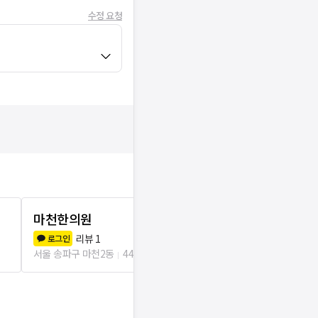
수정 요청
마천한의원
중앙한의원
리뷰
1
리뷰
4
로그인
로그인
서울 송파구 마천2동
44m
서울 송파구 마천