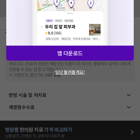
혹시 잘못된 병원정보가 있나요?
모두닥 팀에 알려주세요!
가격표
비급여/급여 진료란?
※
비급여 항목의 경우,
추가비용 등으로 실제 가격과 상이할 수 있으니, 정확
앱 다운로드
한 가격은 해당 의료기관에 직접 문의해주세요.
※
급여 항목의 경우,
건강보험심사평가원
에 고지되어 있는 급여 진료 기준 가
격입니다. (진료와 연관된 복합적인 비용이 추가되어, 병원마다 금액이 다르게
산정될 수 있는 점 참고 바랍니다.)
일단 둘러볼게요!
※ 이벤트가, 할인가는
VAT 포함
한방 시술 및 처치료
제증명수수료
병원별
한의원
치료
가격 비교하기
심평원가, 이벤트가, 모두닥 리뷰가 등