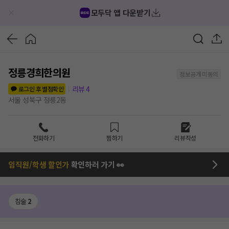
모두닥 앱 다운받기
정릉경희한의원
정보공개 미동의
리뷰
4
로그인 후 별점확인
서울 성북구 정릉2동
전화하기
찜하기
리뷰작성
임직원/학생 할인가
확인하러 가기 👀
침술
2