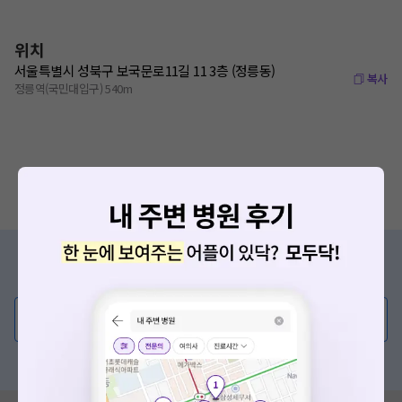
위치
서울특별시 성북구 보국문로11길 11 3층 (정릉동)
복사
정릉역(국민대입구) 540m
증상/치료, 궁금한 점이 있나요?
의사가 직접 답해드려요!
💬 무엇이든 물어보세요
혹은, 의료상담 서비스에 다양한 게시글 보러가기