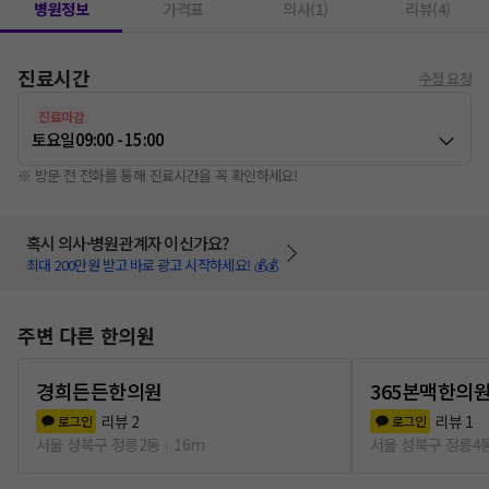
병원정보
가격표
의사(1)
리뷰(4)
진료시간
수정 요청
진료마감
토요일
09:00 - 15:00
※ 방문 전 전화를 통해 진료시간을 꼭 확인하세요!
혹시 의사·병원관계자 이신가요?
최대 200만원 받고 바로 광고 시작하세요! 💰💰
주변 다른 한의원
경희든든한의원
365본맥한의
리뷰
2
리뷰
1
로그인
로그인
서울 성북구 정릉2동
16m
서울 성북구 정릉4