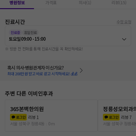
병원정보
가격표
의사(1)
리뷰(15)
진료시간
수정 요청
진료중
휴일진료
토요일
09:00 - 15:00
※ 방문 전 전화를 통해 진료시간을 꼭 확인하세요!
혹시 의사·병원관계자 이신가요?
최대 200만원 받고 바로 광고 시작하세요! 💰💰
주변 다른 이비인후과
365본맥한의원
정릉성모외과
리뷰
1
리뷰
7
로그인
로그인
서울 성북구 정릉4동
0m
서울 성북구 정릉4