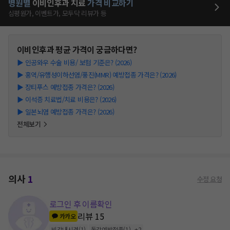
병원별
이비인후과
치료
가격 비교하기
심평원가, 이벤트가, 모두닥 리뷰가 등
이비인후과
평균 가격이 궁금하다면?
▶
인공와우 수술 비용/ 보험 기준은? (2026)
▶
홍역/유행성이하선염/풍진(MMR) 예방접종 가격은? (2026)
▶
장티푸스 예방접종 가격은? (2026)
▶
이석증 치료법/치료 비용은? (2026)
▶
일본뇌염 예방접종 가격은? (2026)
전체보기
의사
1
수정 요청
로그인 후 이름확인
리뷰
15
카카오
비강내시경
(
1
)
독감예방접종
(
1
)
+
2