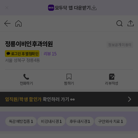
모두닥 앱 다운받기
정릉이비인후과의원
정보공개 미동의
리뷰
15
로그인 후 별점확인
서울 성북구 정릉4동
전화하기
찜하기
리뷰작성
임직원/학생 할인가
확인하러 가기 👀
독감예방접종
1
비강내시경
1
후두내시경
1
구안와사 치료
1