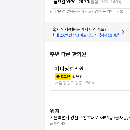
금요일
09:30 - 20:30
(
점심
13:00
-
14:00
)
※ 방문 전 전화를 통해 진료시간을 꼭 확인하세요!
혹시 의사·병원관계자 이신가요?
최대 200만원 받고 바로 광고 시작하세요! 💰💰
주변 다른 한의원
가다정한의원
리뷰
0
로그인
서울 광진구 능동
58m
위치
서울특별시 광진구 천호대로 548 2층 (군자동,
군자역 40m