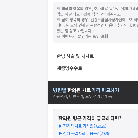
※
비급여 항목의 경우,
추가비용 등으로 실제 가격과
격은 해당 의료기관에 직접 문의해주세요.
※
급여 항목의 경우,
건강보험심사평가원
에 고지되
니다. (진료와 연관된 복합적인 비용이 추가되어, 
있는 점 참고 바랍니다.)
※ 이벤트가, 할인가는
VAT 포함
한방 시술 및 처치료
제증명수수료
병원별
한의원
치료
가격 비교하기
심평원가, 이벤트가, 모두닥 리뷰가 등
한의원
평균 가격이 궁금하다면?
▶
전기침 치료 가격은? (2026)
▶
한방 온열치료 비용은? (2026)