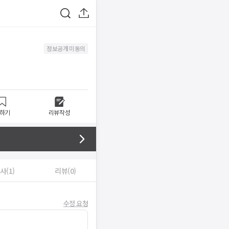
정보공개 미동의
하기
리뷰작성
사(1)
리뷰(0)
수정 요청