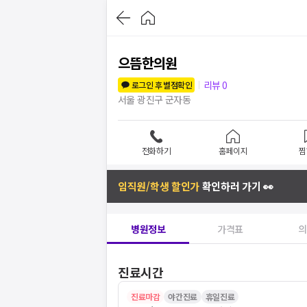
으뜸한의원
리뷰
0
로그인 후 별점확인
서울 광진구 군자동
전화하기
홈페이지
찜
임직원/학생 할인가
확인하러 가기 👀
병원정보
가격표
의
진료시간
진료마감
야간진료
휴일진료