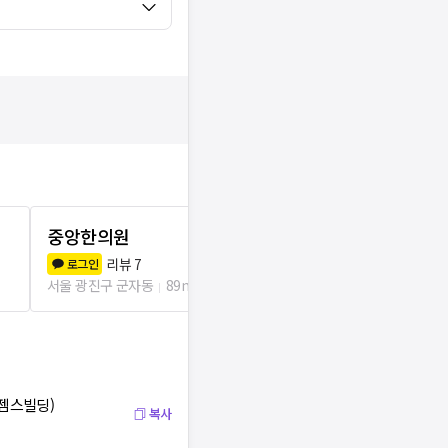
중앙한의원
세화한의원
리뷰
7
리뷰
1
로그인
로그인
서울 광진구 군자동
89m
서울 광진구 능동
 젬스빌딩)
복사