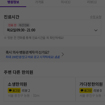
병원정보
가격표
의사(1)
리뷰(1)
진료시간
수정 요청
진료 전
야간진료
목요일
09:30 - 21:00
※ 방문 전 전화를 통해 진료시간을 꼭 확인하세요!
혹시 의사·병원관계자 이신가요?
최대 200만원 받고 바로 광고 시작하세요! 💰💰
주변 다른 한의원
소생한의원
가다정한의원
리뷰
2
리뷰
0
로그인
로그인
서울 광진구 능동
32m
서울 광진구 능동