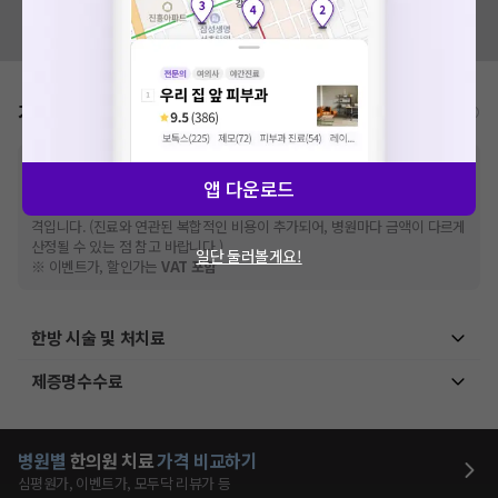
혹시 잘못된 병원정보가 있나요?
모두닥 팀에 알려주세요!
가격표
비급여/급여 진료란?
※
비급여 항목의 경우,
추가비용 등으로 실제 가격과 상이할 수 있으니, 정확
앱 다운로드
한 가격은 해당 의료기관에 직접 문의해주세요.
※
급여 항목의 경우,
건강보험심사평가원
에 고지되어 있는 급여 진료 기준 가
격입니다. (진료와 연관된 복합적인 비용이 추가되어, 병원마다 금액이 다르게
산정될 수 있는 점 참고 바랍니다.)
일단 둘러볼게요!
※ 이벤트가, 할인가는
VAT 포함
한방 시술 및 처치료
제증명수수료
병원별
한의원
치료
가격 비교하기
심평원가, 이벤트가, 모두닥 리뷰가 등