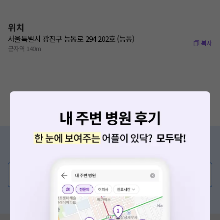
위치
서울특별시 광진구 능동로 294 202호 (능동)
복사
군자역 140m
증상/치료, 궁금한 점이 있나요?
의사가 직접 답해드려요!
💬 무엇이든 물어보세요
혹은, 의료상담 서비스에 다양한 게시글 보러가기