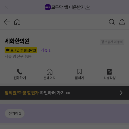
모두닥 앱 다운받기
세화한의원
정보공개 미동의
리뷰
1
로그인 후 별점확인
서울 광진구 능동
전화하기
홈페이지
찜하기
리뷰작성
임직원/학생 할인가
확인하러 가기 👀
전기침
1