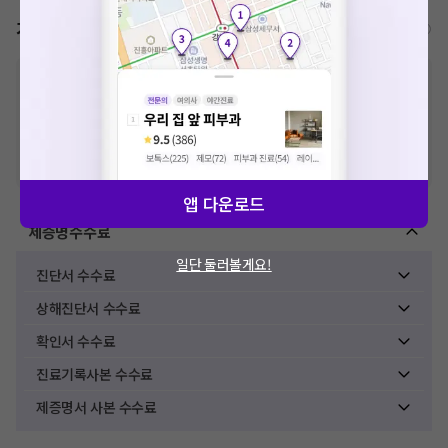
가격표
비급여/급여 진료란?
※
비급여 항목의 경우,
추가비용 등으로 실제 가격과 상이할 수 있으니, 정확
한 가격은 해당 의료기관에 직접 문의해주세요.
※
급여 항목의 경우,
건강보험심사평가원
에 고지되어 있는 급여 진료 기준 가
격입니다. (진료와 연관된 복합적인 비용이 추가되어, 병원마다 금액이 다르게
산정될 수 있는 점 참고 바랍니다.)
※ 이벤트가, 할인가는
VAT 포함
앱 다운로드
제증명수수료
일단 둘러볼게요!
진단서 수수료
상해진단서 수수료
확인서 수수료
진료기록사본 수수료
제증명서 사본 수수료