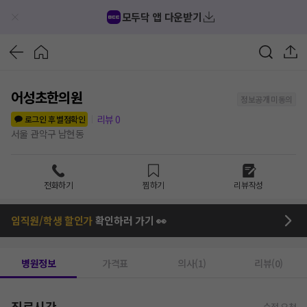
모두닥 앱 다운받기
어성초한의원
정보공개 미동의
리뷰
0
로그인 후 별점확인
서울 관악구 남현동
전화하기
찜하기
리뷰작성
임직원/학생 할인가
확인하러 가기 👀
병원정보
가격표
의사(1)
리뷰(0)
진료시간
수정 요청