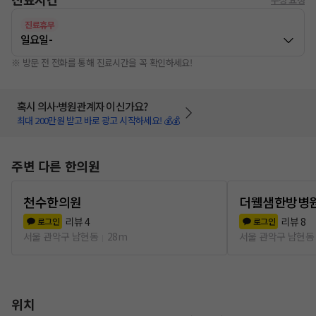
진료휴무
일요일
-
※ 방문 전 전화를 통해 진료시간을 꼭 확인하세요!
혹시 의사·병원관계자 이신가요?
최대 200만원 받고 바로 광고 시작하세요! 💰💰
주변 다른 한의원
천수한의원
더웰샘한방병
리뷰
4
리뷰
8
로그인
로그인
서울 관악구 남현동
28m
서울 관악구 남현동
위치