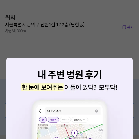
위치
서울특별시 관악구 남현1길 17 2층 (남현동)
복사
사당역 300m
증상/치료, 궁금한 점이 있나요?
의사가 직접 답해드려요!
💬 무엇이든 물어보세요
혹은, 의료상담 서비스에 다양한 게시글 보러가기