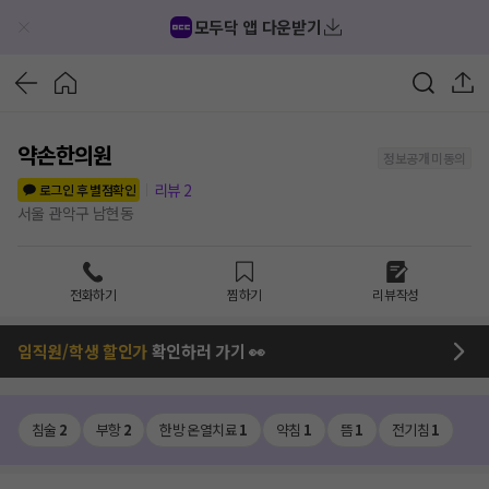
모두닥 앱 다운받기
약손한의원
정보공개 미동의
리뷰
2
로그인 후 별점확인
서울 관악구 남현동
전화하기
찜하기
리뷰작성
임직원/학생 할인가
확인하러 가기 👀
침술
2
부항
2
한방 온열치료
1
약침
1
뜸
1
전기침
1