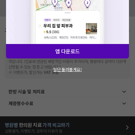
혹시 잘못된 병원정보가 있나요?
모두닥 팀에 알려주세요!
가격표
비급여/급여 진료란?
※
비급여 항목의 경우,
추가비용 등으로 실제 가격과 상이할 수 있으니, 정확
앱 다운로드
한 가격은 해당 의료기관에 직접 문의해주세요.
※
급여 항목의 경우,
건강보험심사평가원
에 고지되어 있는 급여 진료 기준 가
격입니다. (진료와 연관된 복합적인 비용이 추가되어, 병원마다 금액이 다르게
산정될 수 있는 점 참고 바랍니다.)
일단 둘러볼게요!
※ 이벤트가, 할인가는
VAT 포함
한방 시술 및 처치료
제증명수수료
병원별
한의원
치료
가격 비교하기
심평원가, 이벤트가, 모두닥 리뷰가 등