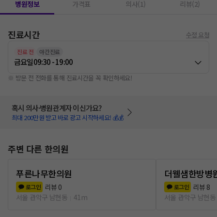
병원정보
가격표
의사(1)
리뷰(2)
진료시간
수정 요청
진료 전
야간진료
금요일
09:30 - 19:00
※ 방문 전 전화를 통해 진료시간을 꼭 확인하세요!
혹시 의사·병원관계자 이신가요?
최대 200만원 받고 바로 광고 시작하세요! 💰💰
주변 다른 한의원
푸른나무한의원
더웰샘한방병
리뷰
0
리뷰
8
로그인
로그인
서울 관악구 남현동
41m
서울 관악구 남현동