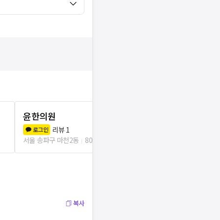
윤한의원
송파365한
리뷰
1
리뷰
4
로그인
로그인
서울 송파구 마천2동
80m
서울 송파구 거여
복사