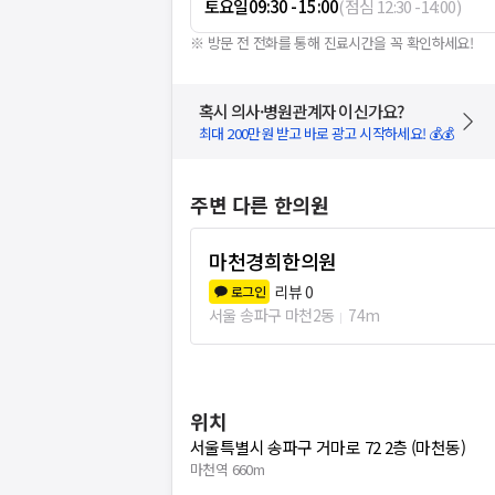
토요일
09:30 - 15:00
(
점심
12:30
-
14:00
)
※ 방문 전 전화를 통해 진료시간을 꼭 확인하세요!
혹시 의사·병원관계자 이신가요?
최대 200만원 받고 바로 광고 시작하세요! 💰💰
주변 다른 한의원
마천경희한의원
리뷰
0
로그인
서울 송파구 마천2동
74m
위치
서울특별시 송파구 거마로 72 2층 (마천동)
마천역 660m