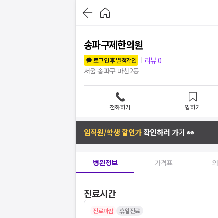
송파구제한의원
리뷰
0
로그인 후 별점확인
서울 송파구 마천2동
전화하기
찜하기
임직원/학생 할인가
확인하러 가기 👀
병원정보
가격표
의
진료시간
진료마감
휴일진료