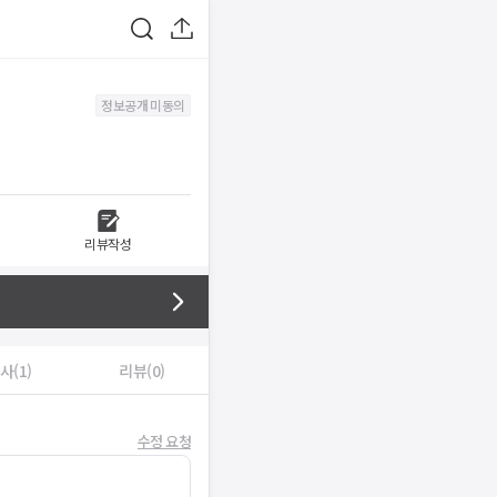
정보공개 미동의
리뷰작성
사(1)
리뷰(0)
수정 요청