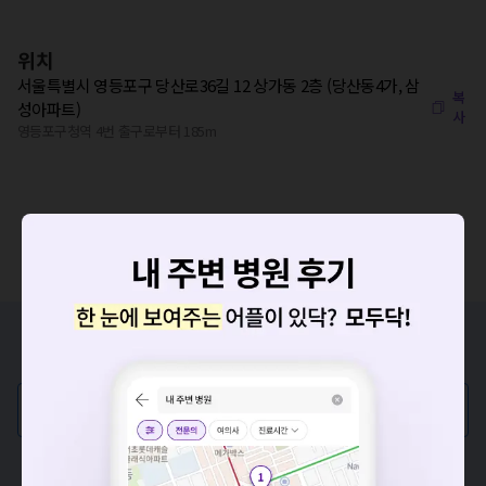
위치
서울특별시 영등포구 당산로36길 12 상가동 2층 (당산동4가, 삼
복
성아파트)
사
영등포구청역 4번 출구로부터 185m
증상/치료, 궁금한 점이 있나요?
의사가 직접 답해드려요!
💬 무엇이든 물어보세요
요청하신 작업을 처리하지 못했습니다.
혹은, 의료상담 서비스에 다양한 게시글 보러가기
네트워크 또는 서버의 일시적인 오류로, 잠시 후 다시 시도해주