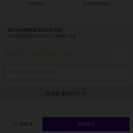
약력보기
이 의사 리뷰보기
혹시 의사·병원관계자 이신가요?
최대 200만원 받고 바로 광고 시작하세요! 💰💰
증상/치료, 궁금한 점이 있나요?
의사가 답변해 드려요!
💬 무엇이든 물어보세요
맨 위로 돌아가기
찜하기
전화하기
찜 목록보기
찜 목록보기