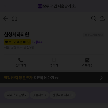
모두닥 앱 다운받기
삼성치과의원
정보공개 미동의
리뷰
4
로그인 후 별점확인
서울 영등포구 당산2동
전화하기
찜하기
리뷰작성
임직원/학생 할인가
확인하러 가기 👀
치과 스케일링
2
잇몸치료
2
신경치료(치과)
1