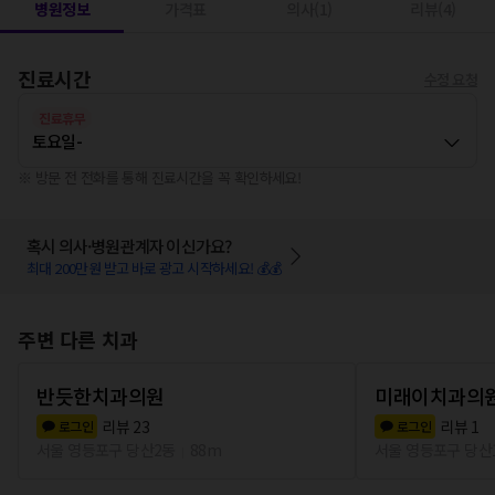
병원정보
가격표
의사(1)
리뷰(4)
진료시간
수정 요청
진료휴무
토요일
-
※ 방문 전 전화를 통해 진료시간을 꼭 확인하세요!
혹시 의사·병원관계자 이신가요?
최대 200만원 받고 바로 광고 시작하세요! 💰💰
주변 다른 치과
반듯한치과의원
미래이치과의
리뷰
23
리뷰
1
로그인
로그인
서울 영등포구 당산2동
88m
서울 영등포구 당산