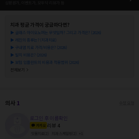
심평원가, 이벤트가, 모두닥 리뷰가 등
치과
평균 가격이 궁금하다면?
▶
글래스 아이오노머는 무엇일까? 그리고 가격은? (2026)
▶
레진의 종류는? (치과치료)
▶
구내염 치료 가격/비용은? (2026)
▶
발치 비용은? (2026)
▶
보험 임플란트의 비용과 적용범위 (2026)
전체보기
의사
1
수정 요청
로그인 후 이름확인
리뷰
4
카카오
잇몸치료
(
2
)
치과 스케일링
(
2
)
+
1