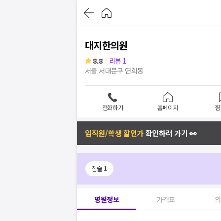
대지한의원
8.8
리뷰
1
서울 서대문구 연희동
전화하기
홈페이지
찜
임직원/학생 할인가
확인하러 가기 👀
침술
1
병원정보
가격표
의