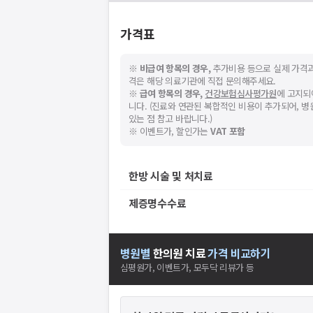
가격표
※
비급여 항목의 경우,
추가비용 등으로 실제 가격과
격은 해당 의료기관에 직접 문의해주세요.
※
급여 항목의 경우,
건강보험심사평가원
에 고지되
니다. (진료와 연관된 복합적인 비용이 추가되어, 
있는 점 참고 바랍니다.)
※ 이벤트가, 할인가는
VAT 포함
한방 시술 및 처치료
제증명수수료
병원별
한의원
치료
가격 비교하기
심평원가, 이벤트가, 모두닥 리뷰가 등