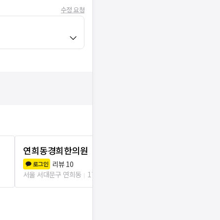
수정 요청
연희동경희한의원
경희닥터곡
리뷰
10
리뷰
3
로그인
로그인
서울 서대문구 연희동
178m
서울 서대문구 