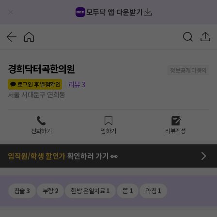
모두닥 앱 다운받기
경희닥터곡한의원
정보공개 미동의
리뷰
3
로그인 후 별점확인
서울 서대문구 연희동
전화하기
찜하기
리뷰작성
임직원/학생 할인가
확인하러 가기 👀
침술
3
부항
2
한방 온열치료
1
뜸
1
약침
1