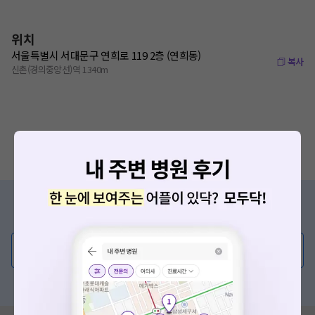
위치
서울특별시 서대문구 연희로 119 2층 (연희동)
복사
신촌(경의중앙선)역 1340m
증상/치료, 궁금한 점이 있나요?
의사가 직접 답해드려요!
💬 무엇이든 물어보세요
혹은, 의료상담 서비스에 다양한 게시글 보러가기