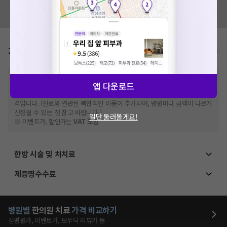
혹시 잘못된 병원정보가 있나요?
모두닥 팀에 알려주세요!
가격표
비급여/급여 진료란?
※
비급여 항목의 경우,
추가비용 등으로 실제 가격과 상이할 수 있으니, 정확
앱 다운로드
한 가격은 해당 의료기관에 직접 문의해주세요.
※
급여 항목의 경우,
건강보험심사평가원
에 고지되어 있는 급여 진료 기준 가
격입니다. (진료와 연관된 복합적인 비용이 추가되어, 병원마다 금액이 다르게
산정될 수 있는 점 참고 바랍니다.)
일단 둘러볼게요!
※ 이벤트가, 할인가는
VAT 포함
한방 시술 및 처치료
제증명수수료
병원별
한의원
치료
가격 비교하기
심평원가, 이벤트가, 모두닥 리뷰가 등