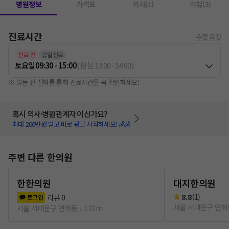
병원정보
가격표
의사(1)
리뷰(3)
진료시간
수정 요청
진료 전
휴일진료
토요일
09:30 - 15:00
(
점심
13:00
-
14:00
)
※ 방문 전 전화를 통해 진료시간을 꼭 확인하세요!
혹시 의사·병원관계자 이신가요?
최대 200만원 받고 바로 광고 시작하세요! 💰💰
주변 다른 한의원
한한의원
대지한의원
8.8
(
1
)
리뷰
0
로그인
서울 서대문구 연희
서울 서대문구 연희동
122m