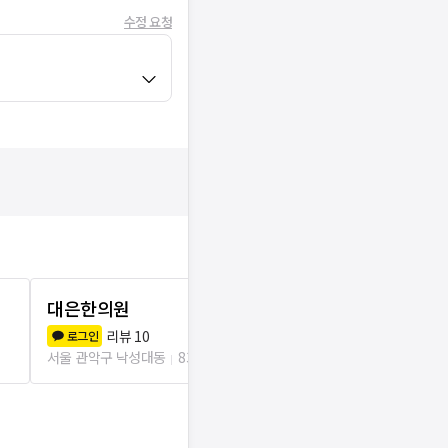
수정 요청
대은한의원
피트니스한
8.8
(
20
)
리뷰
10
로그인
서울 관악구 낙
서울 관악구 낙성대동
83m