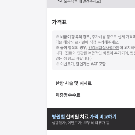
모두닥 팀에 알려주세요!
가격표
※
비급여 항목의 경우,
추가비용 등으로 실제 가격과
격은 해당 의료기관에 직접 문의해주세요.
※
급여 항목의 경우,
건강보험심사평가원
에 고지되
니다. (진료와 연관된 복합적인 비용이 추가되어, 
있는 점 참고 바랍니다.)
※ 이벤트가, 할인가는
VAT 포함
한방 시술 및 처치료
제증명수수료
병원별
한의원
치료
가격 비교하기
심평원가, 이벤트가, 모두닥 리뷰가 등