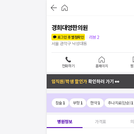
경희대영한의원
리뷰
2
로그인 후 별점확인
서울 관악구 낙성대동
전화하기
홈페이지
찜
임직원/학생 할인가
확인하러 가기 👀
침술
1
부항
1
한약
1
추나치료(단순)
1
병원정보
가격표
의