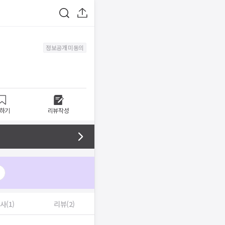
정보공개 미동의
하기
리뷰작성
사(1)
리뷰(2)