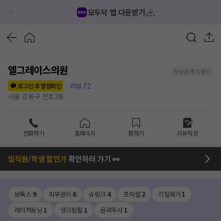
모두닥 앱 다운받기
엘그레이스의원
정보공개 미동의
리뷰
72
로그인 후 별점확인
서울 강동구 천호2동
전화하기
홈페이지
찜하기
리뷰작성
임직원/학생 할인가
확인하러 가기 👀
보톡스
9
피부관리
6
슈링크
4
프락셀
2
각질제거
1
레이저토닝
1
생크림필
1
윤곽주사
1