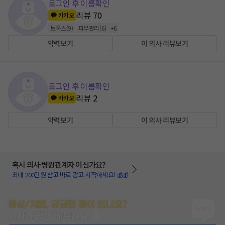
로그인 후 이름확인
리뷰
70
카카오
보톡스
(
9
)
피부관리
(
6
)
+
6
약력보기
이 의사 리뷰보기
로그인 후 이름확인
리뷰
2
카카오
약력보기
이 의사 리뷰보기
혹시 의사·병원관계자 이신가요?
최대 200만원 받고 바로 광고 시작하세요! 💰💰
증상/치료, 궁금한 점이 있나요?
의사가 답변해 드려요!