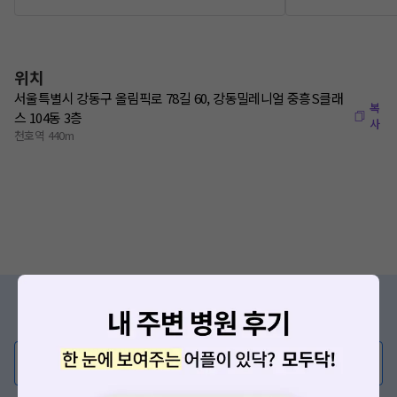
위치
서울특별시 강동구 올림픽로 78길 60, 강동밀레니얼 중흥S클래
복
스 104동 3층
사
천호역 440m
증상/치료, 궁금한 점이 있나요?
의사가 직접 답해드려요!
💬 무엇이든 물어보세요