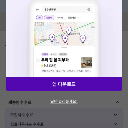
혹은, 의료상담 서비스에 다양한 게시글 보러가기
혹시 잘못된 병원정보가 있나요?
모두닥 팀에 알려주세요!
가격표
비급여/급여 진료란?
※
비급여 항목의 경우,
추가비용 등으로 실제 가격과 상이할 수 있으니, 정확
한 가격은 해당 의료기관에 직접 문의해주세요.
※
급여 항목의 경우,
건강보험심사평가원
에 고지되어 있는 급여 진료 기준 가
격입니다. (진료와 연관된 복합적인 비용이 추가되어, 병원마다 금액이 다르게
산정될 수 있는 점 참고 바랍니다.)
앱 다운로드
※ 이벤트가, 할인가는
VAT 포함
일단 둘러볼게요!
제증명수수료
확인서 수수료
진료기록사본 수수료