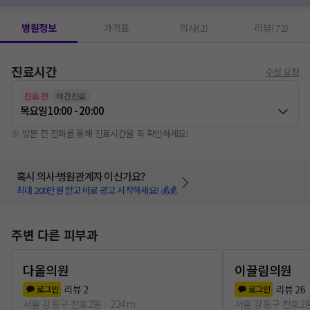
병원정보
가격표
의사(2)
리뷰(72)
진료시간
수정 요청
진료 전
야간진료
목요일
10:00 - 20:00
※ 방문 전 전화를 통해 진료시간을 꼭 확인하세요!
혹시 의사·병원관계자 이신가요?
최대 200만원 받고 바로 광고 시작하세요! 💰💰
주변 다른 피부과
다올의원
이끌림의원
리뷰
2
리뷰
26
로그인
로그인
서울 강동구 천호2동
224m
서울 강동구 천호2