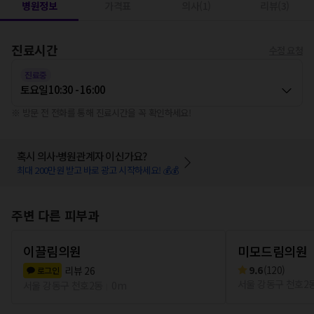
병원정보
가격표
의사(1)
리뷰(3)
진료시간
수정 요청
진료중
토요일
10:30 - 16:00
※ 방문 전 전화를 통해 진료시간을 꼭 확인하세요!
혹시 의사·병원관계자 이신가요?
최대 200만원 받고 바로 광고 시작하세요! 💰💰
주변 다른 피부과
이끌림의원
미모드림의원
9.6
(
120
)
리뷰
26
로그인
서울 강동구 천호2
서울 강동구 천호2동
0m