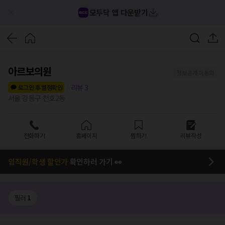
모두닥 앱 다운받기
아르보의원
정보공개 미동의
리뷰
3
로그인 후 별점확인
서울 강동구 천호2동
전화하기
홈페이지
찜하기
리뷰작성
임직원/학생 할인가
확인하러 가기 👀
필러
1