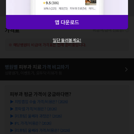
혹시 잘못된 병원정보가 있나요?
모두닥 팀에 알려주세요!
앱 다운로드
가격표
비급여/급여 진료란?
일단 둘러볼게요!
※ 해당병원의 비급여 가격표는 현재 준비중입니다.
병원별
피부과
치료
가격 비교하기
심평원가, 이벤트가, 모두닥 리뷰가 등
피부과
평균 가격이 궁금하다면?
▶
지방흡입 수술 가격/비용은? (2026)
▶
프락셀 가격/비용은? (2026)
▶
[리프팅] 울쎄라 과정은? (2026)
▶
IPL 가격/비용은? (2026)
▶
[리프팅] 울쎄라 가격/비용은? (2026)