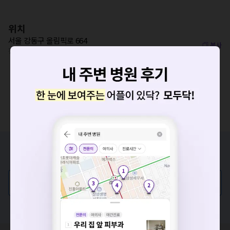
위치
서울 강동구 올림픽로 664
복사
천호(풍납토성)역 260m
증상/치료, 궁금한 점이 있나요?
요청하신 작업을 처리하지 못했습니다.
의사가 직접 답해드려요!
네트워크 또는 서버의 일시적인 오류로, 잠시 후 다시 시도해주
세요. 지속적으로 문제가 발생할 경우 모두닥 채널톡으로 문의
💬 무엇이든 물어보세요
해주세요.
확인
혹은, 의료상담 서비스에 다양한 게시글 보러가기