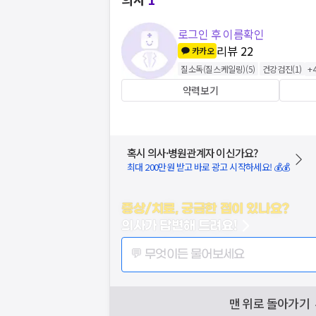
로그인 후 이름확인
리뷰
22
카카오
질소독(질스케일링)
(
5
)
건강검진
(
1
)
+
약력보기
혹시 의사·병원관계자 이신가요?
최대 200만원 받고 바로 광고 시작하세요! 💰💰
증상/치료, 궁금한 점이 있나요?
의사가 답변해 드려요!
💬 무엇이든 물어보세요
맨 위로 돌아가기