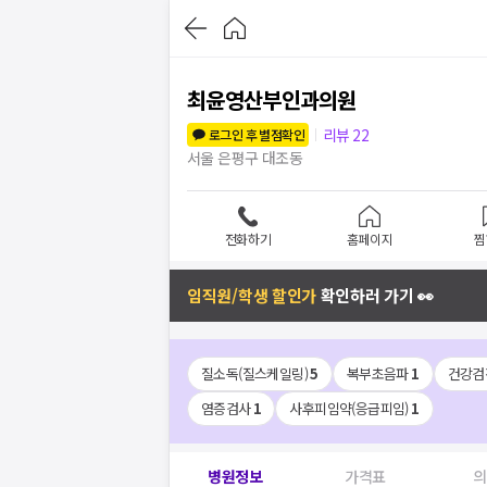
최윤영산부인과의원
리뷰
22
로그인 후 별점확인
서울 은평구 대조동
전화하기
홈페이지
찜
임직원/학생 할인가
확인하러 가기 👀
질소독(질스케일링)
5
복부초음파
1
건강검
염증검사
1
사후피임약(응급피임)
1
병원정보
가격표
의