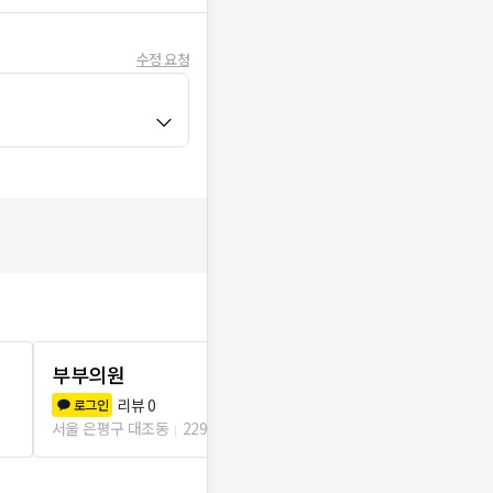
수정 요청
부부의원
이인숙산부인
리뷰
0
리뷰
1
로그인
로그인
서울 은평구 대조동
229m
서울 은평구 녹