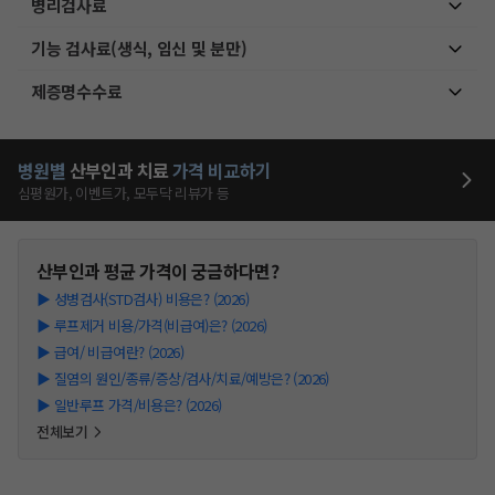
병리검사료
기능 검사료(생식, 임신 및 분만)
제증명수수료
병원별
산부인과
치료
가격 비교하기
심평원가, 이벤트가, 모두닥 리뷰가 등
산부인과
평균 가격이 궁금하다면?
▶
성병검사(STD검사) 비용은? (2026)
▶
루프제거 비용/가격(비급여)은? (2026)
▶
급여/ 비급여란? (2026)
▶
질염의 원인/종류/증상/검사/치료/예방은? (2026)
▶
일반루프 가격/비용은? (2026)
전체보기