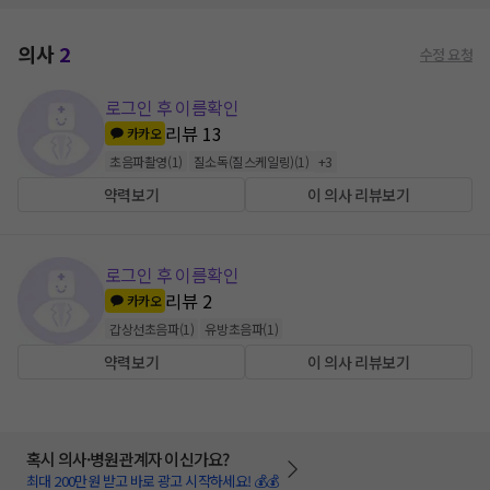
의사
2
수정 요청
로그인 후 이름확인
리뷰
13
카카오
초음파촬영
(
1
)
질소독(질스케일링)
(
1
)
+
3
약력보기
이 의사 리뷰보기
로그인 후 이름확인
리뷰
2
카카오
갑상선초음파
(
1
)
유방초음파
(
1
)
약력보기
이 의사 리뷰보기
혹시 의사·병원관계자 이신가요?
최대 200만원 받고 바로 광고 시작하세요! 💰💰