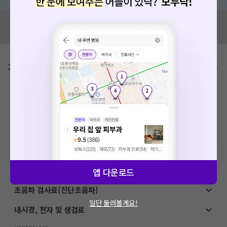
혹시 잘못된 병원정보가 있나요?
모두닥 팀에 알려주세요!
가격표
비급여/급여 진료란?
※
비급여 항목의 경우,
추가비용 등으로 실제 가격과 상이할 수 있으니, 정확
한 가격은 해당 의료기관에 직접 문의해주세요.
※
급여 항목의 경우,
건강보험심사평가원
에 고지되어 있는 급여 진료 기준 가
격입니다. (진료와 연관된 복합적인 비용이 추가되어, 병원마다 금액이 다르게
산정될 수 있는 점 참고 바랍니다.)
※ 이벤트가, 할인가는
VAT 포함
예방접종료
앱 다운로드
초음파 검사료(진단초음파)
일단 둘러볼게요!
내시경, 천자 및 생검료