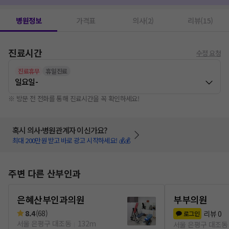
병원정보
가격표
의사(2)
리뷰(15)
진료시간
수정 요청
진료휴무
휴일진료
일요일
-
※ 방문 전 전화를 통해 진료시간을 꼭 확인하세요!
혹시 의사·병원관계자 이신가요?
최대 200만원 받고 바로 광고 시작하세요! 💰💰
주변 다른 산부인과
은혜산부인과의원
부부의원
8.4
(
68
)
리뷰
0
로그인
서울 은평구 대조동
132m
서울 은평구 대조동