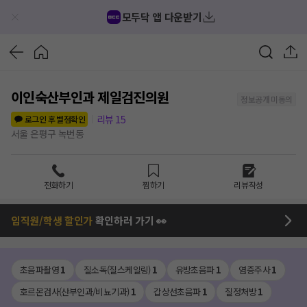
모두닥 앱 다운받기
이인숙산부인과 제일검진의원
정보공개 미동의
리뷰
15
로그인 후 별점확인
서울 은평구 녹번동
전화하기
찜하기
리뷰작성
임직원/학생 할인가
확인하러 가기 👀
초음파촬영
1
질소독(질스케일링)
1
유방초음파
1
염증주사
1
호르몬검사(산부인과/비뇨기과)
1
갑상선초음파
1
질정처방
1