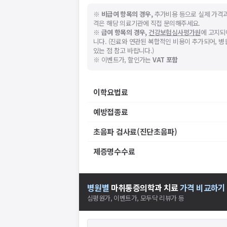
※
비급여 항목의 경우,
추가비용 등으로 실제 가격과
격은 해당 의료기관에 직접 문의해주세요.
※
급여 항목의 경우,
건강보험심사평가원
에 고지되
니다. (진료와 연관된 복합적인 비용이 추가되어, 
있는 점 참고 바랍니다.)
※ 이벤트가, 할인가는
VAT 포함
이학요법료
예방접종료
초음파 검사료(진단초음파)
제증명수수료
병원별
마취통증의학과
치료
가격 비교하기
심평원가, 이벤트가, 모두닥 리뷰가 등