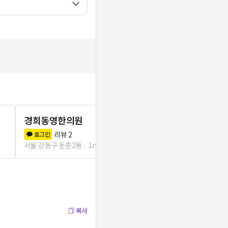
경희동영한의원
정진한의원
리뷰
2
리뷰
2
로그인
로그인
서울 강동구 둔촌2동
1m
서울 강동구 둔촌
복사