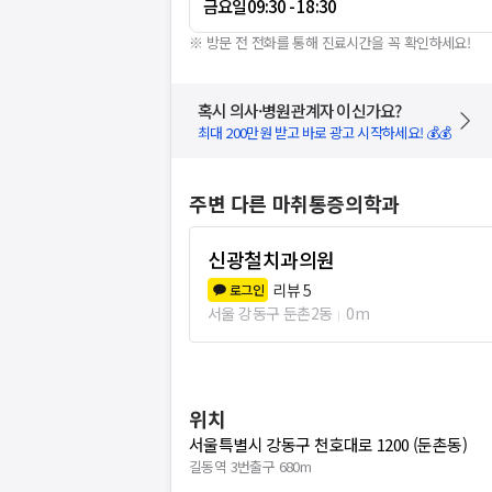
금요일
09:30 - 18:30
※ 방문 전 전화를 통해 진료시간을 꼭 확인하세요!
혹시 의사·병원관계자 이신가요?
최대 200만원 받고 바로 광고 시작하세요! 💰💰
주변 다른 마취통증의학과
신광철치과의원
리뷰
5
로그인
서울 강동구 둔촌2동
0m
위치
서울특별시 강동구 천호대로 1200 (둔촌동)
길동역 3번출구 680m