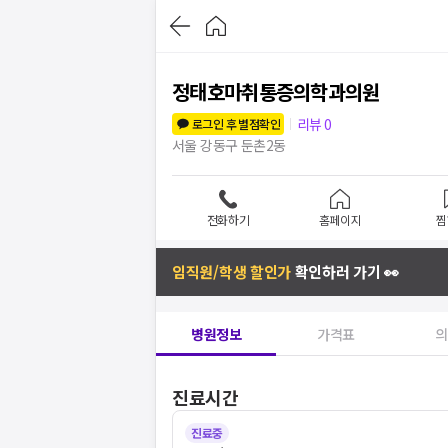
정태호마취통증의학과의원
리뷰
0
로그인 후 별점확인
서울 강동구 둔촌2동
전화하기
홈페이지
찜
임직원/학생 할인가
확인하러 가기 👀
병원정보
가격표
의
진료시간
진료중