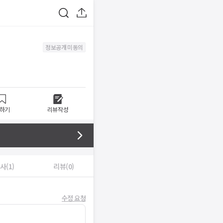
정보공개 미동의
하기
리뷰작성
사(1)
리뷰(0)
수정 요청