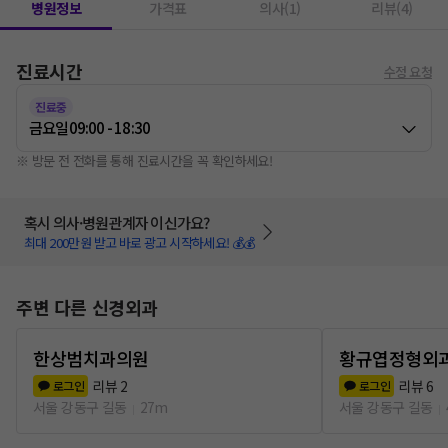
병원정보
가격표
의사(1)
리뷰(4)
진료시간
수정 요청
진료중
금요일
09:00 - 18:30
※ 방문 전 전화를 통해 진료시간을 꼭 확인하세요!
혹시 의사·병원관계자 이신가요?
최대 200만원 받고 바로 광고 시작하세요! 💰💰
주변 다른 신경외과
한상범치과의원
황규엽정형외
리뷰
2
리뷰
6
로그인
로그인
서울 강동구 길동
27m
서울 강동구 길동