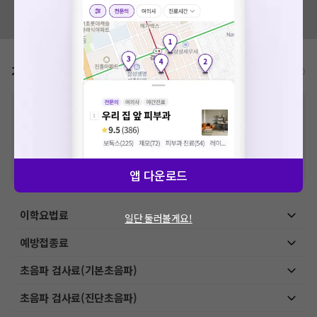
혹시 잘못된 병원정보가 있나요?
모두닥 팀에 알려주세요!
가격표
비급여/급여 진료란?
※
비급여 항목의 경우,
추가비용 등으로 실제 가격과 상이할 수 있으니, 정확
한 가격은 해당 의료기관에 직접 문의해주세요.
※
급여 항목의 경우,
건강보험심사평가원
에 고지되어 있는 급여 진료 기준 가
격입니다. (진료와 연관된 복합적인 비용이 추가되어, 병원마다 금액이 다르게
산정될 수 있는 점 참고 바랍니다.)
※ 이벤트가, 할인가는
VAT 포함
앱 다운로드
이학요법료
일단 둘러볼게요!
예방접종료
초음파 검사료(기본초음파)
초음파 검사료(진단초음파)