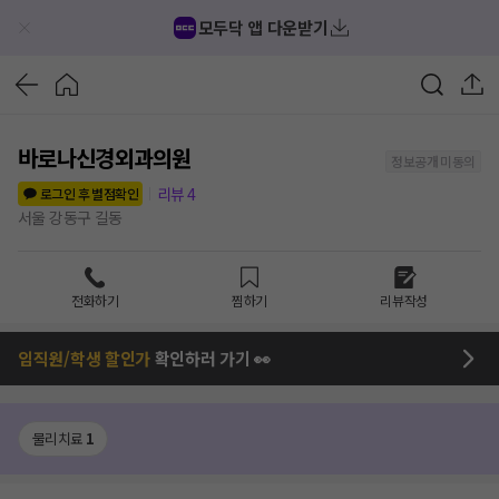
모두닥 앱 다운받기
바로나신경외과의원
정보공개 미동의
리뷰
4
로그인 후 별점확인
서울 강동구 길동
전화하기
찜하기
리뷰작성
임직원/학생 할인가
확인하러 가기 👀
물리치료
1