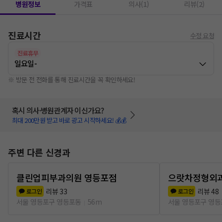
병원정보
가격표
의사(1)
리뷰(2)
진료시간
수정 요청
진료휴무
일요일
-
※ 방문 전 전화를 통해 진료시간을 꼭 확인하세요!
혹시 의사·병원관계자 이신가요?
최대 200만원 받고 바로 광고 시작하세요! 💰💰
주변 다른 신경과
클린업피부과의원 영등포점
으랏차정형외
리뷰
33
리뷰
48
로그인
로그인
서울 영등포구 영등포동
56m
서울 영등포구 영