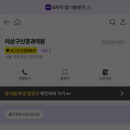
모두닥 앱 다운받기
이상구신경과의원
정보공개 미동의
리뷰
2
로그인 후 별점확인
서울 영등포구 영등포동
전화하기
찜하기
리뷰작성
임직원/학생 할인가
확인하러 가기 👀
불안장애 상담/검사
1