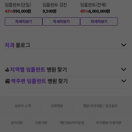
임플란트(단일)
임플란트 검진
임플란트(전체)
43
%
590,000
원
9,500
원
45
%
6,000,000
원
자세히보기
자세히보기
자세히보기
치과
블로그
⛳
지역별
임플란트
병원 찾기
🚉
역주변
임플란트
병원 찾기
모두닥 소개
인재채용
병원·의사회원 / 광고문의
공지사항
이용약관
개인정보처리방침
위치정보 이용약관