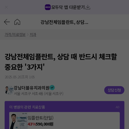
모두닥 앱 다운받기
강남전체임플란트, 상담...
가격/의료정보
치과
강남전체임플란트, 상담 때 반드시 체크할
중요한 '3가지'
2025.05.20
조회
105
강남더블유치과의원
상담신청
서울 서초구 서초4동 (서울 서초구)
이 병원의 관련 치료상품
임플란트(단일)
43
%
590,000
원