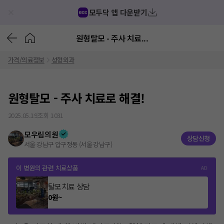
모두닥 앱 다운받기
원형탈모 - 주사 치료...
가격/의료정보
성형외과
원형탈모 - 주사 치료로 해결!
2025.05.19
조회
1031
모우림의원
상담신청
서울 강남구 압구정동 (서울 강남구)
이 병원의 관련 치료상품
탈모치료 상담
0
원
~