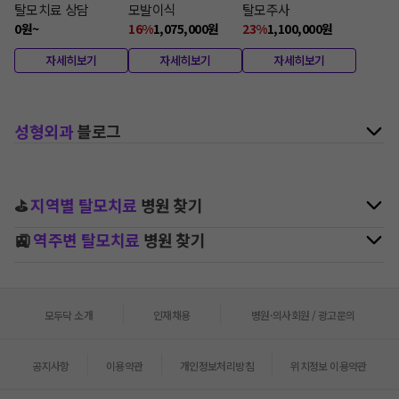
탈모치료 상담
모발이식
탈모주사
0
원
~
16
%
1,075,000
원
23
%
1,100,000
원
자세히보기
자세히보기
자세히보기
성형외과
블로그
⛳
지역별
탈모치료
병원 찾기
🚉
역주변
탈모치료
병원 찾기
모두닥 소개
인재채용
병원·의사회원 / 광고문의
공지사항
이용약관
개인정보처리방침
위치정보 이용약관